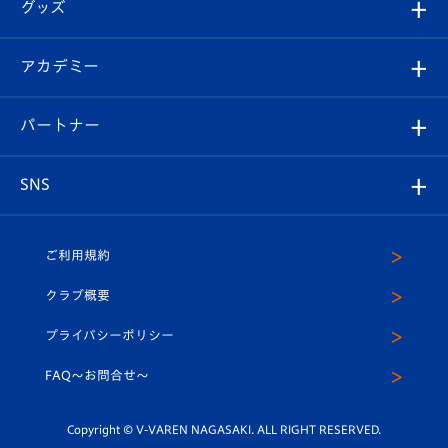
チケット
グッズ
チケット
選手プロフィール
Revive Team
フォトギャラリー
シーズンシート
オンラインショップ
アカデミー
イベント
スタッフプロフィール
スタジアムへのアクセス
スタジアムグルメ
V-LOVERS（ファンクラブ）
2026-27ユニフォーム
メディア
育成からのお知らせ
パートナー
マスコット紹介
ヴィヴィくんの長崎おもてなしガイド
はじめての観戦ガイド
プレイヤーズスイート
店舗情報
グッズ
アカデミー
チームスケジュール
V-EXPRESS
パートナー企業一覧
SNS
（ユニフォーム入場）
ホームタウン
U-18
クラブハウス（練習場）
パートナー募集
公式Twitter
ご利用規約
アカデミー
U-15
応援メディア
法人限定 VIP BOX
ヴィヴィくんインスタグラム
クラブ概要
スクール
U-12
メディア出演情報
プライバシーポリシー
公式LINE＠
スクール
FAQ〜お問合せ〜
平和祈念活動
Youtube公式チャンネル
ホームタウン活動
Copyright © V-VAREN NAGASAKI. ALL RIGHT RESERVED.