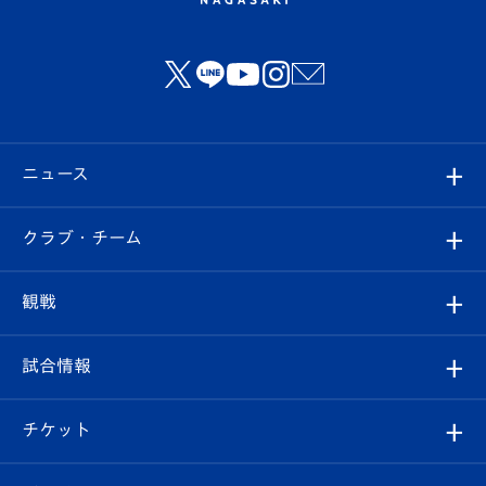
ニュース
すべて
クラブ・チーム
トップチーム
クラブプロフィール
観戦
クラブ
フィロソフィー
観戦ルール
試合情報
試合情報
クラブ概要
観戦ツアー
試合日程/結果
チケット
ファンクラブ
エンブレム紹介
はじめての観戦ガイド
順位表