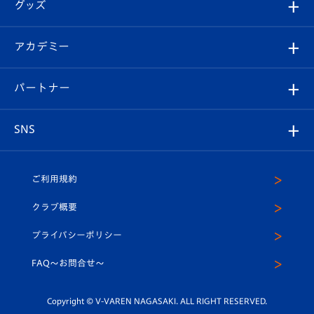
チケット
グッズ
チケット
選手プロフィール
Revive Team
フォトギャラリー
シーズンシート
オンラインショップ
アカデミー
イベント
スタッフプロフィール
スタジアムへのアクセス
スタジアムグルメ
V-LOVERS（ファンクラブ）
2026-27ユニフォーム
メディア
育成からのお知らせ
パートナー
マスコット紹介
ヴィヴィくんの長崎おもてなしガイド
はじめての観戦ガイド
プレイヤーズスイート
店舗情報
グッズ
アカデミー
チームスケジュール
V-EXPRESS
パートナー企業一覧
SNS
（ユニフォーム入場）
ホームタウン
U-18
クラブハウス（練習場）
パートナー募集
公式Twitter
ご利用規約
アカデミー
U-15
応援メディア
法人限定 VIP BOX
ヴィヴィくんインスタグラム
クラブ概要
スクール
U-12
メディア出演情報
プライバシーポリシー
公式LINE＠
スクール
FAQ〜お問合せ〜
平和祈念活動
Youtube公式チャンネル
ホームタウン活動
Copyright © V-VAREN NAGASAKI. ALL RIGHT RESERVED.