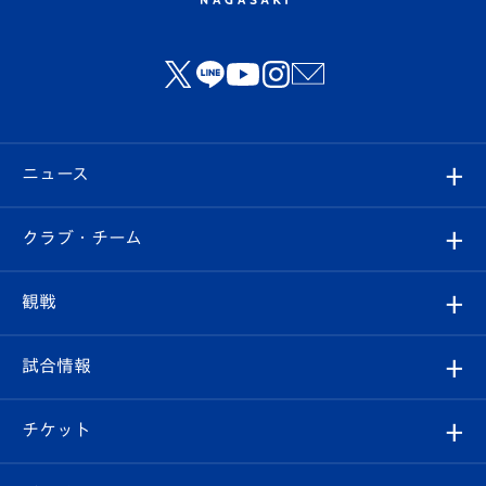
ニュース
すべて
クラブ・チーム
トップチーム
クラブプロフィール
観戦
クラブ
フィロソフィー
観戦ルール
試合情報
試合情報
クラブ概要
観戦ツアー
試合日程/結果
チケット
ファンクラブ
エンブレム紹介
はじめての観戦ガイド
順位表