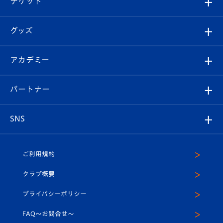
チケット
ファンクラブ
エンブレム紹介
はじめての観戦ガイド
順位表
チケット
グッズ
チケット
選手プロフィール
Revive Team
フォトギャラリー
シーズンシート
オンラインショップ
アカデミー
イベント
スタッフプロフィール
スタジアムへのアクセス
スタジアムグルメ
V-LOVERS（ファンクラブ）
2026-27ユニフォーム
メディア
育成からのお知らせ
パートナー
マスコット紹介
ヴィヴィくんの長崎おもてなしガイド
はじめての観戦ガイド
プレイヤーズスイート
店舗情報
グッズ
アカデミー
チームスケジュール
V-EXPRESS
パートナー企業一覧
SNS
（ユニフォーム入場）
ホームタウン
U-18
クラブハウス（練習場）
パートナー募集
公式Twitter
ご利用規約
アカデミー
U-15
応援メディア
法人限定 VIP BOX
ヴィヴィくんインスタグラム
クラブ概要
スクール
U-12
メディア出演情報
プライバシーポリシー
公式LINE＠
スクール
FAQ〜お問合せ〜
平和祈念活動
Youtube公式チャンネル