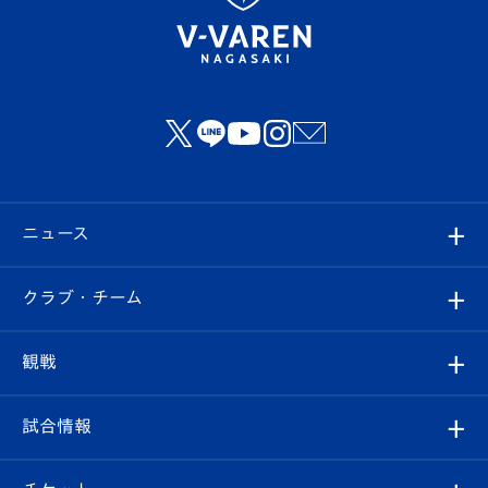
ニュース
すべて
クラブ・チーム
トップチーム
クラブプロフィール
観戦
クラブ
フィロソフィー
観戦ルール
試合情報
試合情報
クラブ概要
観戦ツアー
試合日程/結果