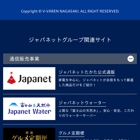
ホームタウン活動
Copyright © V-VAREN NAGASAKI. ALL RIGHT RESERVED.
ジャパネットグループ関連サイト
通信販売事業
ジャパネットたかた公式通販
家電を中心に、ジャパネットが自信をもって厳選
した商品だけをご紹介！
ジャパネットウォーター
上質な「富士山の天然水」。安心・安全、こだわ
りのウォーターサーバー
グルメ定期便