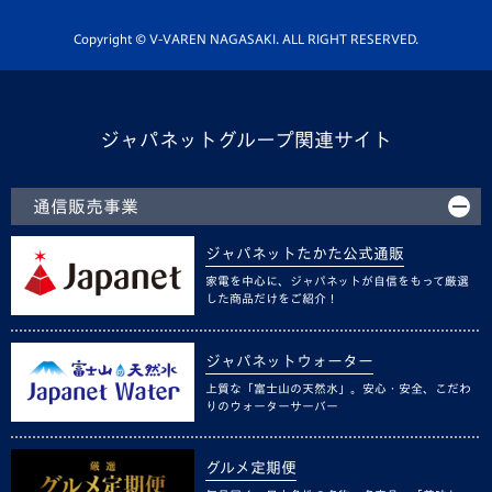
ホームタウン活動
Copyright © V-VAREN NAGASAKI. ALL RIGHT RESERVED.
ジャパネットグループ関連サイト
通信販売事業
ジャパネットたかた公式通販
家電を中心に、ジャパネットが自信をもって厳選
した商品だけをご紹介！
ジャパネットウォーター
上質な「富士山の天然水」。安心・安全、こだわ
りのウォーターサーバー
グルメ定期便