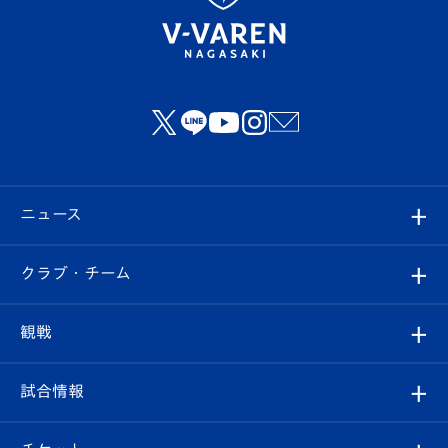
ニュース
すべて
クラブ・チーム
トップチーム
クラブプロフィール
観戦
クラブ
フィロソフィー
観戦ルール
試合情報
試合情報
クラブ概要
観戦ツアー
試合日程/結果