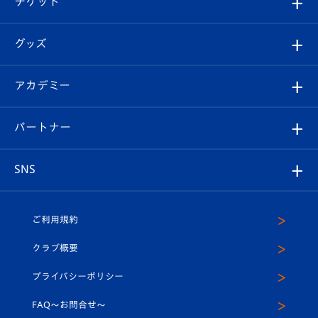
チケット
ファンクラブ
エンブレム紹介
はじめての観戦ガイド
順位表
チケット
グッズ
チケット
選手プロフィール
Revive Team
フォトギャラリー
シーズンシート
オンラインショップ
アカデミー
イベント
スタッフプロフィール
スタジアムへのアクセス
スタジアムグルメ
V-LOVERS（ファンクラブ）
2026-27ユニフォーム
メディア
育成からのお知らせ
パートナー
マスコット紹介
ヴィヴィくんの長崎おもてなしガイド
はじめての観戦ガイド
プレイヤーズスイート
店舗情報
グッズ
アカデミー
チームスケジュール
V-EXPRESS
パートナー企業一覧
SNS
（ユニフォーム入場）
ホームタウン
U-18
クラブハウス（練習場）
パートナー募集
公式Twitter
ご利用規約
アカデミー
U-15
応援メディア
法人限定 VIP BOX
ヴィヴィくんインスタグラム
クラブ概要
スクール
U-12
メディア出演情報
プライバシーポリシー
公式LINE＠
スクール
FAQ〜お問合せ〜
平和祈念活動
Youtube公式チャンネル