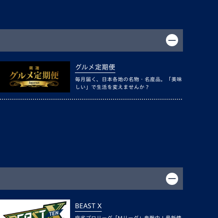
グルメ定期便
毎月届く、日本各地の名物・名産品。「美味
しい」で生活を変えませんか？
BEAST X
麻雀プロリーグ「Mリーグ」参戦中！最新情