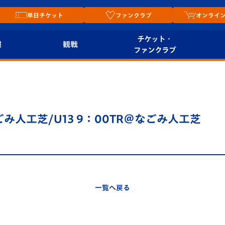
単日チケット
ファンクラブ
オンライ
チケット・
報
観戦
ファンクラブ
観戦ルール
チケット
オンラ
はじめての観戦ガイ
シーズンシート
2026
ド
ム
＠なごみ人工芝/U13 9：00TR＠なごみ人工芝
プレイヤーズスイート
Revive Team
店舗情
関連
V-LOVERS（ファン
スタジアムへのアク
クラブ）
セス
リー
一覧へ戻る
ヴィヴィくんの長崎
ルメ
おもてなしガイド