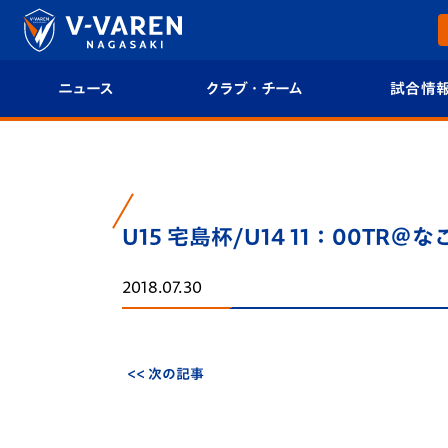
ニュース
クラブ・チーム
試合情
すべて
クラブプロフィール
試合日程/結果
トップチーム
フィロソフィー
試合情報
U15 宅島杯/U14 11：00TR
クラブ
クラブ概要
順位表
2018.07.30
試合情報
エンブレム紹介
U-21 Jリーグ
ファンクラブ
選手プロフィール
フォトギャラ
<< 次の記事
チケット
スタッフプロフィール
スタジアムグ