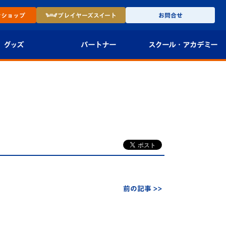
ン
ショップ
プレイヤーズ
スイート
お問合せ
グッズ
パートナー
スクール・
アカデミー
インショップ
パートナー企業一覧
アカデミー
-27ユニフォー
パートナー募集
U-18
法人限定 VIP BOX
U-15
報
U-12
スクール
前の記事 >>