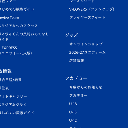
観戦ツアー
シーズンシート
はじめての観戦ガイド
V-LOVERS（ファンクラブ）
evive Team
プレイヤーズスイート
スタジアムへのアクセス
ヴィヴィくんの長崎おもてなし
グッズ
ガイド
オンラインショップ
-EXPRESS
2026-27ユニフォーム
（ユニフォーム入場）
店舗情報
合情報
アカデミー
試合日程/結果
育成からのお知らせ
順位表
アカデミー
フォトギャラリー
U-18
スタジアムグルメ
U-15
はじめての観戦ガイド
U-12