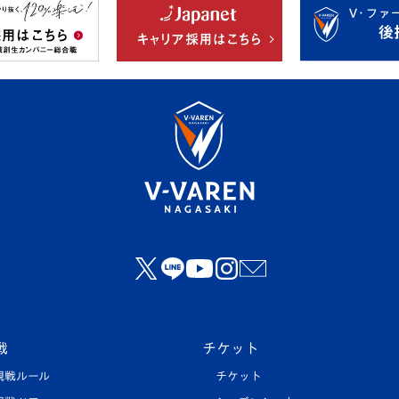
戦
チケット
観戦ルール
チケット