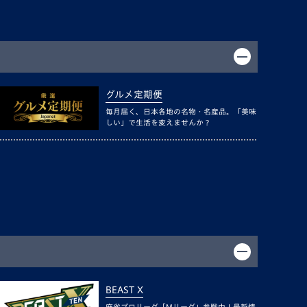
グルメ定期便
毎月届く、日本各地の名物・名産品。「美味
しい」で生活を変えませんか？
BEAST X
麻雀プロリーグ「Mリーグ」参戦中！最新情