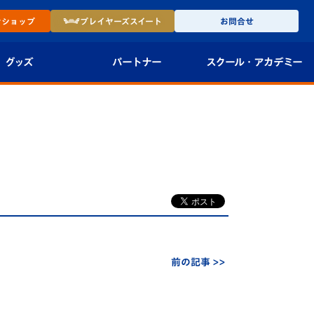
ン
ショップ
プレイヤーズ
スイート
お問合せ
グッズ
パートナー
スクール・
アカデミー
インショップ
パートナー企業一覧
アカデミー
-27ユニフォー
パートナー募集
U-18
法人限定 VIP BOX
U-15
報
U-12
スクール
前の記事 >>