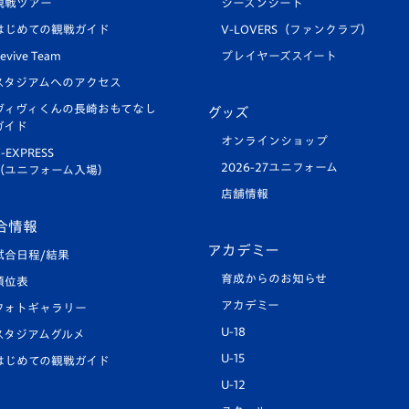
観戦ツアー
シーズンシート
はじめての観戦ガイド
V-LOVERS（ファンクラブ）
evive Team
プレイヤーズスイート
スタジアムへのアクセス
ヴィヴィくんの長崎おもてなし
グッズ
ガイド
オンラインショップ
-EXPRESS
2026-27ユニフォーム
（ユニフォーム入場）
店舗情報
合情報
アカデミー
試合日程/結果
育成からのお知らせ
順位表
アカデミー
フォトギャラリー
U-18
スタジアムグルメ
U-15
はじめての観戦ガイド
U-12