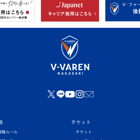
戦
チケット
観戦ルール
チケット