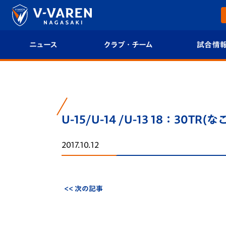
ニュース
クラブ・チーム
試合情
すべて
クラブプロフィール
試合日程/結果
トップチーム
フィロソフィー
試合情報
U-15/U-14 /U-13 18：30TR
クラブ
クラブ概要
順位表
2017.10.12
試合情報
エンブレム紹介
U-21 Jリーグ
ファンクラブ
選手プロフィール
フォトギャラ
<< 次の記事
チケット
スタッフプロフィール
スタジアムグ