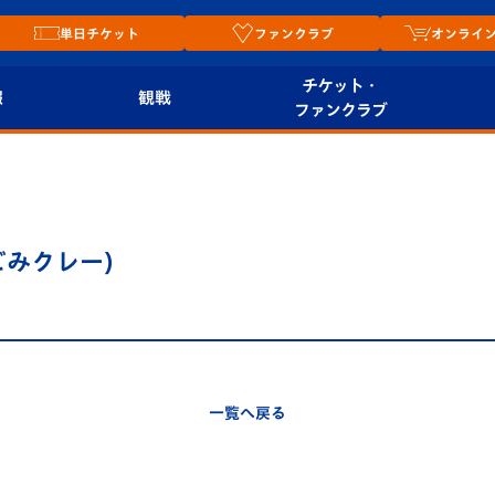
単日チケット
ファンクラブ
オンライ
チケット・
報
観戦
ファンクラブ
観戦ルール
チケット
オンラ
はじめての観戦ガイ
シーズンシート
2026
ド
ム
(なごみクレー)
プレイヤーズスイート
Revive Team
店舗情
関連
V-LOVERS（ファン
スタジアムへのアク
クラブ）
セス
リー
一覧へ戻る
ヴィヴィくんの長崎
ルメ
おもてなしガイド