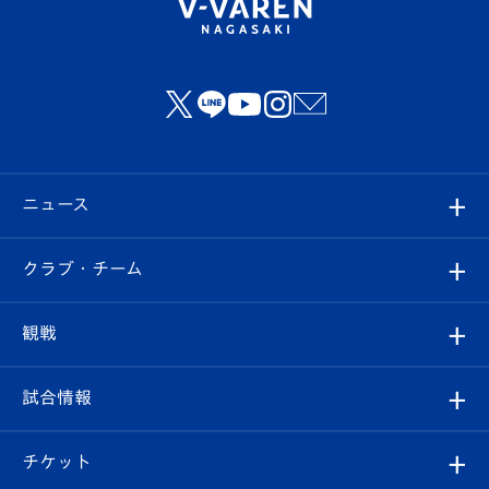
ニュース
すべて
クラブ・チーム
トップチーム
クラブプロフィール
観戦
クラブ
フィロソフィー
観戦ルール
試合情報
試合情報
クラブ概要
観戦ツアー
試合日程/結果
チケット
ファンクラブ