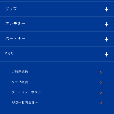
エンブレム紹介
はじめての観戦ガイド
順位表
チケット
グッズ
チケット
選手プロフィール
Revive Team
フォトギャラリー
シーズンシート
オンラインショップ
アカデミー
イベント
スタッフプロフィール
スタジアムへのアクセス
スタジアムグルメ
V-LOVERS（ファンクラブ）
2026-27ユニフォーム
メディア
育成からのお知らせ
パートナー
マスコット紹介
ヴィヴィくんの長崎おもてなしガイド
はじめての観戦ガイド
プレイヤーズスイート
店舗情報
グッズ
アカデミー
チームスケジュール
V-EXPRESS
パートナー企業一覧
SNS
（ユニフォーム入場）
ホームタウン
U-18
クラブハウス（練習場）
パートナー募集
公式Twitter
ご利用規約
アカデミー
U-15
応援メディア
法人限定 VIP BOX
ヴィヴィくんインスタグラム
クラブ概要
スクール
U-12
メディア出演情報
プライバシーポリシー
公式LINE＠
スクール
FAQ〜お問合せ〜
平和祈念活動
Youtube公式チャンネル