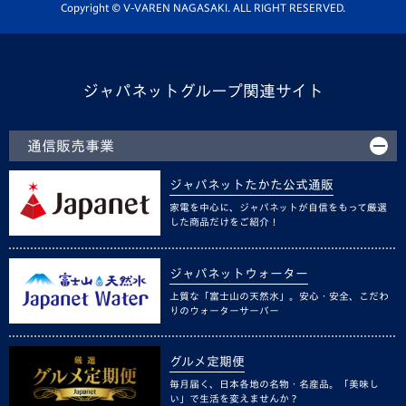
ホームタウン活動
Copyright © V-VAREN NAGASAKI. ALL RIGHT RESERVED.
ジャパネットグループ関連サイト
通信販売事業
ジャパネットたかた公式通販
家電を中心に、ジャパネットが自信をもって厳選
した商品だけをご紹介！
ジャパネットウォーター
上質な「富士山の天然水」。安心・安全、こだわ
りのウォーターサーバー
グルメ定期便
毎月届く、日本各地の名物・名産品。「美味し
い」で生活を変えませんか？