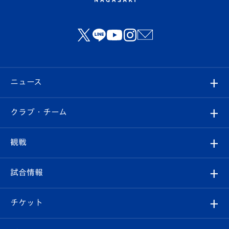
ニュース
すべて
クラブ・チーム
トップチーム
クラブプロフィール
観戦
クラブ
フィロソフィー
観戦ルール
試合情報
試合情報
クラブ概要
観戦ツアー
試合日程/結果
チケット
ファンクラブ
エンブレム紹介
はじめての観戦ガイド
順位表