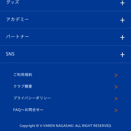
チケット
グッズ
チケット
選手プロフィール
Revive Team
フォトギャラリー
シーズンシート
オンラインショップ
アカデミー
イベント
スタッフプロフィール
スタジアムへのアクセス
スタジアムグルメ
V-LOVERS（ファンクラブ）
2026-27ユニフォーム
メディア
育成からのお知らせ
パートナー
マスコット紹介
ヴィヴィくんの長崎おもてなしガイド
はじめての観戦ガイド
プレイヤーズスイート
店舗情報
グッズ
アカデミー
チームスケジュール
V-EXPRESS
パートナー企業一覧
SNS
（ユニフォーム入場）
ホームタウン
U-18
クラブハウス（練習場）
パートナー募集
公式Twitter
ご利用規約
アカデミー
U-15
応援メディア
法人限定 VIP BOX
ヴィヴィくんインスタグラム
クラブ概要
スクール
U-12
メディア出演情報
プライバシーポリシー
公式LINE＠
スクール
FAQ〜お問合せ〜
平和祈念活動
Youtube公式チャンネル
ホームタウン活動
Copyright © V-VAREN NAGASAKI. ALL RIGHT RESERVED.