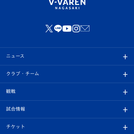
ニュース
すべて
クラブ・チーム
トップチーム
クラブプロフィール
観戦
クラブ
フィロソフィー
観戦ルール
試合情報
試合情報
クラブ概要
観戦ツアー
試合日程/結果
チケット
ファンクラブ