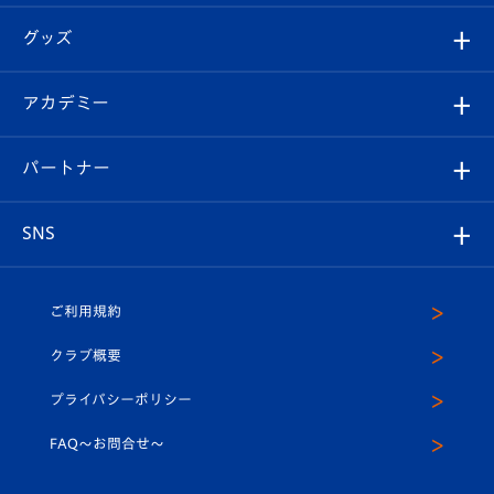
エンブレム紹介
はじめての観戦ガイド
順位表
チケット
グッズ
チケット
選手プロフィール
Revive Team
フォトギャラリー
シーズンシート
オンラインショップ
アカデミー
イベント
スタッフプロフィール
スタジアムへのアクセス
スタジアムグルメ
V-LOVERS（ファンクラブ）
2026-27ユニフォーム
メディア
育成からのお知らせ
パートナー
マスコット紹介
ヴィヴィくんの長崎おもてなしガイド
はじめての観戦ガイド
プレイヤーズスイート
店舗情報
グッズ
アカデミー
チームスケジュール
V-EXPRESS
パートナー企業一覧
SNS
（ユニフォーム入場）
ホームタウン
U-18
クラブハウス（練習場）
パートナー募集
公式Twitter
ご利用規約
アカデミー
U-15
応援メディア
法人限定 VIP BOX
ヴィヴィくんインスタグラム
クラブ概要
スクール
U-12
メディア出演情報
プライバシーポリシー
公式LINE＠
スクール
FAQ〜お問合せ〜
平和祈念活動
Youtube公式チャンネル