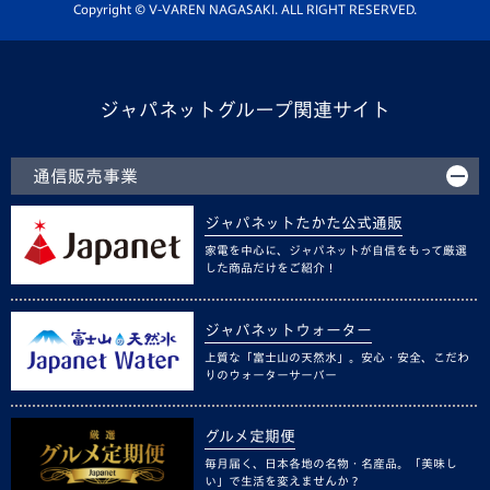
ホームタウン活動
Copyright © V-VAREN NAGASAKI. ALL RIGHT RESERVED.
ジャパネットグループ関連サイト
通信販売事業
ジャパネットたかた公式通販
家電を中心に、ジャパネットが自信をもって厳選
した商品だけをご紹介！
ジャパネットウォーター
上質な「富士山の天然水」。安心・安全、こだわ
りのウォーターサーバー
グルメ定期便
毎月届く、日本各地の名物・名産品。「美味し
い」で生活を変えませんか？