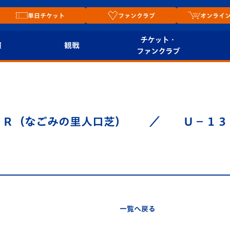
単日チケット
ファンクラブ
オンライ
チケット・
報
観戦
ファンクラブ
観戦ルール
チケット
オンラ
はじめての観戦ガイ
シーズンシート
2026
ド
ム
Ｒ（なごみの里人口芝） ／ Ｕ－１
プレイヤーズスイート
Revive Team
店舗情
関連
V-LOVERS（ファン
スタジアムへのアク
クラブ）
セス
リー
ヴィヴィくんの長崎
ルメ
一覧へ戻る
おもてなしガイド