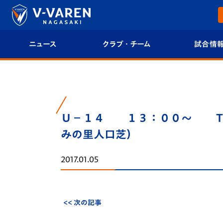
ニュース
クラブ・チーム
試合情
すべて
クラブプロフィール
試合日程/結果
トップチーム
フィロソフィー
試合情報
Ｕ－１４ １３：００～ Ｔ
クラブ
クラブ概要
順位表
みの里人口芝）
試合情報
エンブレム紹介
U-21 Jリーグ
2017.01.05
ファンクラブ
選手プロフィール
フォトギャラ
チケット
スタッフプロフィール
スタジアムグ
<< 次の記事