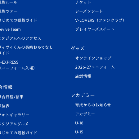
観戦ルール
チケット
観戦ツアー
シーズンシート
はじめての観戦ガイド
V-LOVERS（ファンクラブ）
evive Team
プレイヤーズスイート
スタジアムへのアクセス
ヴィヴィくんの長崎おもてなし
グッズ
ガイド
オンラインショップ
-EXPRESS
2026-27ユニフォーム
（ユニフォーム入場）
店舗情報
合情報
アカデミー
試合日程/結果
育成からのお知らせ
順位表
アカデミー
フォトギャラリー
U-18
スタジアムグルメ
U-15
はじめての観戦ガイド