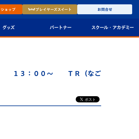
ン
ショップ
プレイヤーズ
スイート
お問合せ
グッズ
パートナー
スクール・
アカデミー
インショップ
パートナー企業一覧
アカデミー
-27ユニフォー
パートナー募集
U-18
３ １３：００～ ＴＲ（なご
法人限定 VIP BOX
U-15
報
U-12
スクール