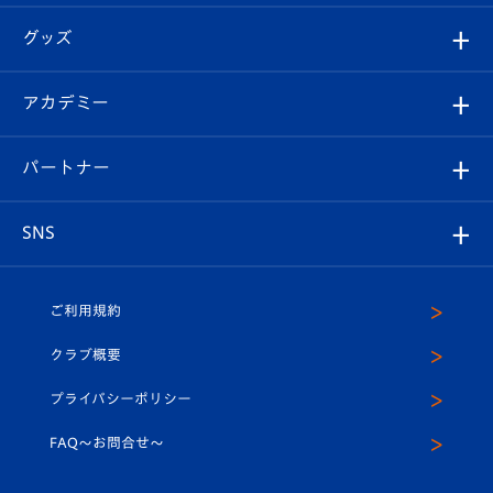
エンブレム紹介
はじめての観戦ガイド
順位表
チケット
グッズ
チケット
選手プロフィール
Revive Team
フォトギャラリー
シーズンシート
オンラインショップ
アカデミー
イベント
スタッフプロフィール
スタジアムへのアクセス
スタジアムグルメ
V-LOVERS（ファンクラブ）
2026-27ユニフォーム
メディア
育成からのお知らせ
パートナー
マスコット紹介
ヴィヴィくんの長崎おもてなしガイド
はじめての観戦ガイド
プレイヤーズスイート
店舗情報
グッズ
アカデミー
チームスケジュール
V-EXPRESS
パートナー企業一覧
SNS
（ユニフォーム入場）
ホームタウン
U-18
クラブハウス（練習場）
パートナー募集
公式Twitter
ご利用規約
アカデミー
U-15
応援メディア
法人限定 VIP BOX
ヴィヴィくんインスタグラム
クラブ概要
スクール
U-12
メディア出演情報
プライバシーポリシー
公式LINE＠
スクール
FAQ〜お問合せ〜
平和祈念活動
Youtube公式チャンネル