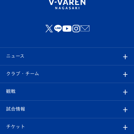
ニュース
すべて
クラブ・チーム
トップチーム
クラブプロフィール
観戦
クラブ
フィロソフィー
観戦ルール
試合情報
試合情報
クラブ概要
観戦ツアー
試合日程/結果
チケット
ファンクラブ