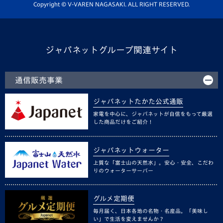
ホームタウン活動
Copyright © V-VAREN NAGASAKI. ALL RIGHT RESERVED.
ジャパネットグループ関連サイト
通信販売事業
ジャパネットたかた公式通販
家電を中心に、ジャパネットが自信をもって厳選
した商品だけをご紹介！
ジャパネットウォーター
上質な「富士山の天然水」。安心・安全、こだわ
りのウォーターサーバー
グルメ定期便
毎月届く、日本各地の名物・名産品。「美味し
い」で生活を変えませんか？