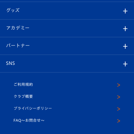
エンブレム紹介
はじめての観戦ガイド
順位表
チケット
グッズ
チケット
選手プロフィール
Revive Team
フォトギャラリー
シーズンシート
オンラインショップ
アカデミー
イベント
スタッフプロフィール
スタジアムへのアクセス
スタジアムグルメ
V-LOVERS（ファンクラブ）
2026-27ユニフォーム
メディア
育成からのお知らせ
パートナー
マスコット紹介
ヴィヴィくんの長崎おもてなしガイド
はじめての観戦ガイド
プレイヤーズスイート
店舗情報
グッズ
アカデミー
チームスケジュール
V-EXPRESS
パートナー企業一覧
SNS
（ユニフォーム入場）
ホームタウン
U-18
クラブハウス（練習場）
パートナー募集
公式Twitter
ご利用規約
アカデミー
U-15
応援メディア
法人限定 VIP BOX
ヴィヴィくんインスタグラム
クラブ概要
スクール
U-12
メディア出演情報
プライバシーポリシー
公式LINE＠
スクール
FAQ〜お問合せ〜
平和祈念活動
Youtube公式チャンネル