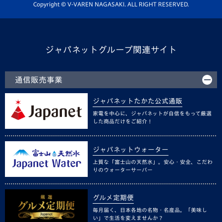
ホームタウン活動
Copyright © V-VAREN NAGASAKI. ALL RIGHT RESERVED.
ジャパネットグループ関連サイト
通信販売事業
ジャパネットたかた公式通販
家電を中心に、ジャパネットが自信をもって厳選
した商品だけをご紹介！
ジャパネットウォーター
上質な「富士山の天然水」。安心・安全、こだわ
りのウォーターサーバー
グルメ定期便
毎月届く、日本各地の名物・名産品。「美味し
い」で生活を変えませんか？