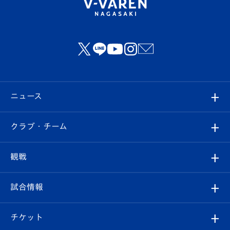
ニュース
すべて
クラブ・チーム
トップチーム
クラブプロフィール
観戦
クラブ
フィロソフィー
観戦ルール
試合情報
試合情報
クラブ概要
観戦ツアー
試合日程/結果
チケット
ファンクラブ