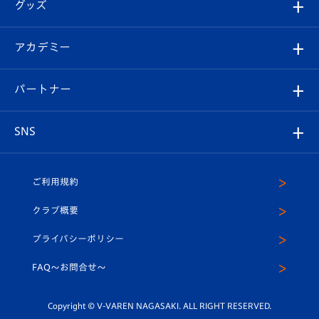
チケット
グッズ
チケット
選手プロフィール
Revive Team
フォトギャラリー
シーズンシート
オンラインショップ
アカデミー
イベント
スタッフプロフィール
スタジアムへのアクセス
スタジアムグルメ
V-LOVERS（ファンクラブ）
2026-27ユニフォーム
メディア
育成からのお知らせ
パートナー
マスコット紹介
ヴィヴィくんの長崎おもてなしガイド
はじめての観戦ガイド
プレイヤーズスイート
店舗情報
グッズ
アカデミー
チームスケジュール
V-EXPRESS
パートナー企業一覧
SNS
（ユニフォーム入場）
ホームタウン
U-18
クラブハウス（練習場）
パートナー募集
公式Twitter
ご利用規約
アカデミー
U-15
応援メディア
法人限定 VIP BOX
ヴィヴィくんインスタグラム
クラブ概要
スクール
U-12
メディア出演情報
プライバシーポリシー
公式LINE＠
スクール
FAQ〜お問合せ〜
平和祈念活動
Youtube公式チャンネル
ホームタウン活動
Copyright © V-VAREN NAGASAKI. ALL RIGHT RESERVED.