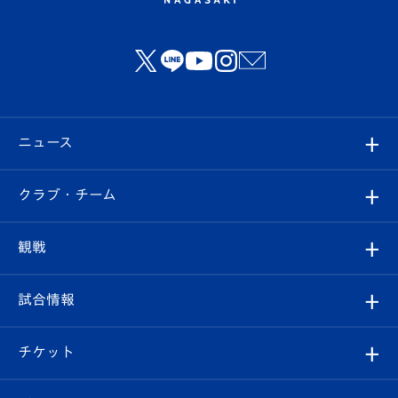
ニュース
すべて
クラブ・チーム
トップチーム
クラブプロフィール
観戦
クラブ
フィロソフィー
観戦ルール
試合情報
試合情報
クラブ概要
観戦ツアー
試合日程/結果
チケット
ファンクラブ
エンブレム紹介
はじめての観戦ガイド
順位表