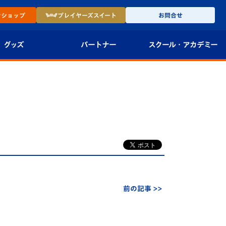
ン
ショップ
プレイヤーズ
スイート
お問合せ
グッズ
パートナー
スクール・
アカデミー
インショップ
パートナー企業一覧
アカデミー
-27ユニフォー
パートナー募集
U-18
法人限定 VIP BOX
U-15
報
U-12
スクール
前の記事 >>