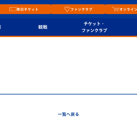
単日チケット
ファンクラブ
オンライ
チケット・
報
観戦
ファンクラブ
観戦ルール
チケット
オンラ
はじめての観戦ガイ
シーズンシート
2026
ド
ム
プレイヤーズスイート
Revive Team
店舗情
関連
V-LOVERS（ファン
スタジアムへのアク
クラブ）
セス
リー
一覧へ戻る
ヴィヴィくんの長崎
ルメ
おもてなしガイド