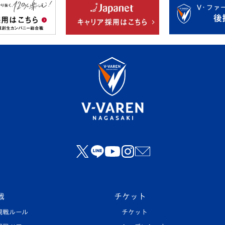
戦
チケット
観戦ルール
チケット