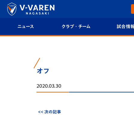
ニュース
クラブ・チーム
試合情
すべて
クラブプロフィール
試合日程/結果
トップチーム
フィロソフィー
試合情報
オフ
クラブ
クラブ概要
順位表
2020.03.30
試合情報
エンブレム紹介
U-21 Jリーグ
ファンクラブ
選手プロフィール
フォトギャラ
<< 次の記事
チケット
スタッフプロフィール
スタジアムグ