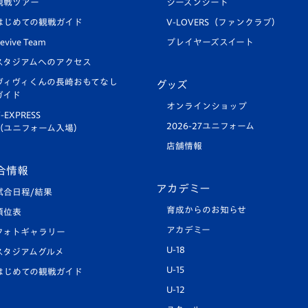
観戦ツアー
シーズンシート
はじめての観戦ガイド
V-LOVERS（ファンクラブ）
evive Team
プレイヤーズスイート
スタジアムへのアクセス
ヴィヴィくんの長崎おもてなし
グッズ
ガイド
オンラインショップ
-EXPRESS
2026-27ユニフォーム
（ユニフォーム入場）
店舗情報
合情報
アカデミー
試合日程/結果
育成からのお知らせ
順位表
アカデミー
フォトギャラリー
U-18
スタジアムグルメ
U-15
はじめての観戦ガイド
U-12