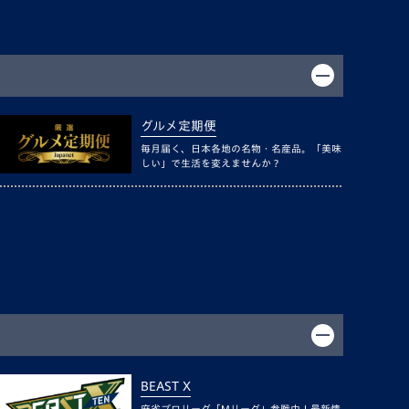
グルメ定期便
毎月届く、日本各地の名物・名産品。「美味
しい」で生活を変えませんか？
BEAST X
麻雀プロリーグ「Mリーグ」参戦中！最新情