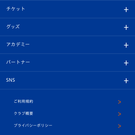
クラブ概要
観戦ツアー
試合日程/結果
チケット
ファンクラブ
エンブレム紹介
はじめての観戦ガイド
順位表
チケット
グッズ
チケット
選手プロフィール
Revive Team
フォトギャラリー
シーズンシート
オンラインショップ
アカデミー
イベント
スタッフプロフィール
スタジアムへのアクセス
スタジアムグルメ
V-LOVERS（ファンクラブ）
2026-27ユニフォーム
メディア
育成からのお知らせ
パートナー
マスコット紹介
ヴィヴィくんの長崎おもてなしガイド
はじめての観戦ガイド
プレイヤーズスイート
店舗情報
グッズ
アカデミー
チームスケジュール
V-EXPRESS
パートナー企業一覧
SNS
（ユニフォーム入場）
ホームタウン
U-18
クラブハウス（練習場）
パートナー募集
公式Twitter
ご利用規約
アカデミー
U-15
応援メディア
法人限定 VIP BOX
ヴィヴィくんインスタグラム
クラブ概要
スクール
U-12
メディア出演情報
プライバシーポリシー
公式LINE＠