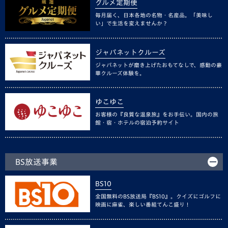
グルメ定期便
毎月届く、日本各地の名物・名産品。「美味し
い」で生活を変えませんか？
ジャパネットクルーズ
ジャパネットが磨き上げたおもてなしで、感動の豪
華クルーズ体験を。
ゆこゆこ
お客様の『良質な温泉旅』をお手伝い。国内の旅
館・宿・ホテルの宿泊予約サイト
BS放送事業
BS10
全国無料のBS放送局『BS10』。クイズにゴルフに
映画に麻雀、楽しい番組てんこ盛り！