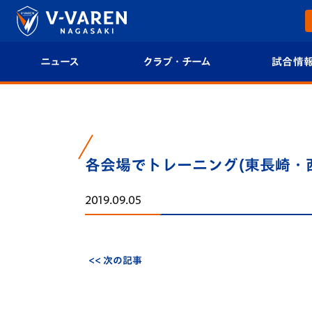
ニュース
クラブ・チーム
試合情
すべて
クラブプロフィール
試合日程/結果
トップチーム
フィロソフィー
試合情報
各会場でトレーニング(東長崎・
クラブ
クラブ概要
順位表
2019.09.05
試合情報
エンブレム紹介
U-21 Jリーグ
ファンクラブ
選手プロフィール
フォトギャラ
<< 次の記事
チケット
スタッフプロフィール
スタジアムグ