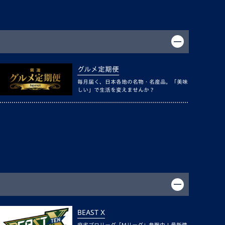
グルメ定期便
毎月届く、日本各地の名物・名産品。「美味
しい」で生活を変えませんか？
BEAST X
麻雀プロリーグ「Mリーグ」参戦中！最新情