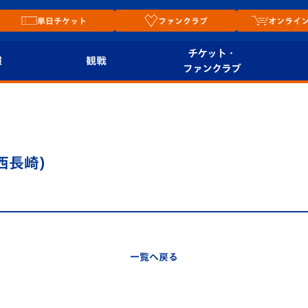
単日チケット
ファンクラブ
オンライ
チケット・
報
観戦
ファンクラブ
観戦ルール
チケット
オンラ
はじめての観戦ガイ
シーズンシート
2026
ド
ム
西長崎)
プレイヤーズスイート
Revive Team
店舗情
関連
V-LOVERS（ファン
スタジアムへのアク
クラブ）
セス
リー
一覧へ戻る
ヴィヴィくんの長崎
ルメ
おもてなしガイド