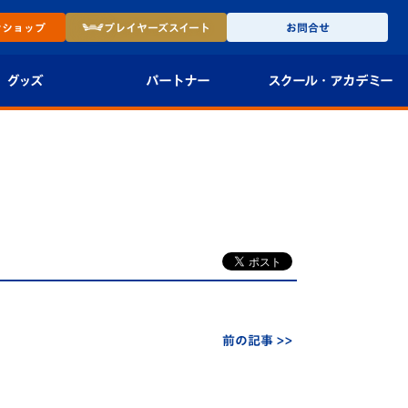
ン
ショップ
プレイヤーズ
スイート
お問合せ
グッズ
パートナー
スクール・
アカデミー
インショップ
パートナー企業一覧
アカデミー
-27ユニフォー
パートナー募集
U-18
法人限定 VIP BOX
U-15
報
U-12
スクール
前の記事 >>