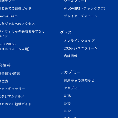
観戦ツアー
シーズンシート
はじめての観戦ガイド
V-LOVERS（ファンクラブ）
evive Team
プレイヤーズスイート
スタジアムへのアクセス
ヴィヴィくんの長崎おもてなし
グッズ
ガイド
オンラインショップ
-EXPRESS
2026-27ユニフォーム
（ユニフォーム入場）
店舗情報
合情報
アカデミー
試合日程/結果
育成からのお知らせ
順位表
アカデミー
フォトギャラリー
U-18
スタジアムグルメ
U-15
はじめての観戦ガイド
U-12