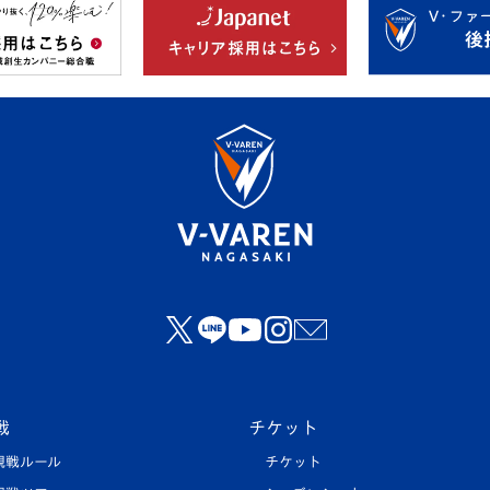
戦
チケット
観戦ルール
チケット