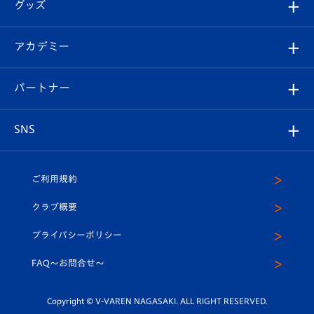
チケット
グッズ
チケット
選手プロフィール
Revive Team
フォトギャラリー
シーズンシート
オンラインショップ
アカデミー
イベント
スタッフプロフィール
スタジアムへのアクセス
スタジアムグルメ
V-LOVERS（ファンクラブ）
2026-27ユニフォーム
メディア
育成からのお知らせ
パートナー
マスコット紹介
ヴィヴィくんの長崎おもてなしガイド
はじめての観戦ガイド
プレイヤーズスイート
店舗情報
グッズ
アカデミー
チームスケジュール
V-EXPRESS
パートナー企業一覧
SNS
（ユニフォーム入場）
ホームタウン
U-18
クラブハウス（練習場）
パートナー募集
公式Twitter
ご利用規約
アカデミー
U-15
応援メディア
法人限定 VIP BOX
ヴィヴィくんインスタグラム
クラブ概要
スクール
U-12
メディア出演情報
プライバシーポリシー
公式LINE＠
スクール
FAQ〜お問合せ〜
平和祈念活動
Youtube公式チャンネル
ホームタウン活動
Copyright © V-VAREN NAGASAKI. ALL RIGHT RESERVED.