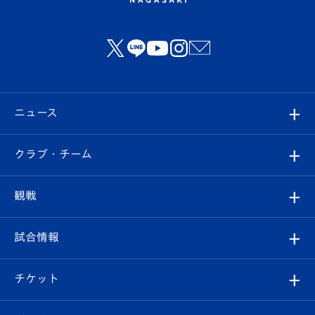
ニュース
すべて
クラブ・チーム
トップチーム
クラブプロフィール
観戦
クラブ
フィロソフィー
観戦ルール
試合情報
試合情報
クラブ概要
観戦ツアー
試合日程/結果
チケット
ファンクラブ
エンブレム紹介
はじめての観戦ガイド
順位表