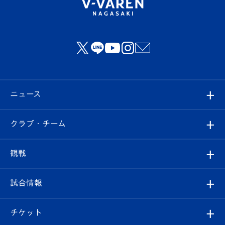
ニュース
すべて
クラブ・チーム
トップチーム
クラブプロフィール
観戦
クラブ
フィロソフィー
観戦ルール
試合情報
試合情報
クラブ概要
観戦ツアー
試合日程/結果
チケット
ファンクラブ