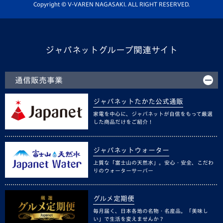
ホームタウン活動
Copyright © V-VAREN NAGASAKI. ALL RIGHT RESERVED.
ジャパネットグループ関連サイト
通信販売事業
ジャパネットたかた公式通販
家電を中心に、ジャパネットが自信をもって厳選
した商品だけをご紹介！
ジャパネットウォーター
上質な「富士山の天然水」。安心・安全、こだわ
りのウォーターサーバー
グルメ定期便
毎月届く、日本各地の名物・名産品。「美味し
い」で生活を変えませんか？