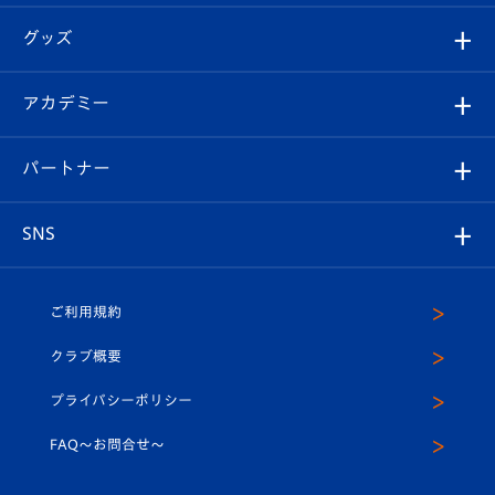
エンブレム紹介
はじめての観戦ガイド
順位表
チケット
グッズ
チケット
選手プロフィール
Revive Team
フォトギャラリー
シーズンシート
オンラインショップ
アカデミー
イベント
スタッフプロフィール
スタジアムへのアクセス
スタジアムグルメ
V-LOVERS（ファンクラブ）
2026-27ユニフォーム
メディア
育成からのお知らせ
パートナー
マスコット紹介
ヴィヴィくんの長崎おもてなしガイド
はじめての観戦ガイド
プレイヤーズスイート
店舗情報
グッズ
アカデミー
チームスケジュール
V-EXPRESS
パートナー企業一覧
SNS
（ユニフォーム入場）
ホームタウン
U-18
クラブハウス（練習場）
パートナー募集
公式Twitter
ご利用規約
アカデミー
U-15
応援メディア
法人限定 VIP BOX
ヴィヴィくんインスタグラム
クラブ概要
スクール
U-12
メディア出演情報
プライバシーポリシー
公式LINE＠
スクール
FAQ〜お問合せ〜
平和祈念活動
Youtube公式チャンネル