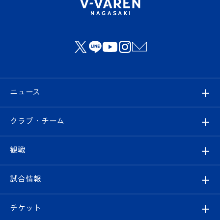
ニュース
すべて
クラブ・チーム
トップチーム
クラブプロフィール
観戦
クラブ
フィロソフィー
観戦ルール
試合情報
試合情報
クラブ概要
観戦ツアー
試合日程/結果
チケット
ファンクラブ