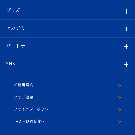
エンブレム紹介
はじめての観戦ガイド
順位表
チケット
グッズ
チケット
選手プロフィール
Revive Team
フォトギャラリー
シーズンシート
オンラインショップ
アカデミー
イベント
スタッフプロフィール
スタジアムへのアクセス
スタジアムグルメ
V-LOVERS（ファンクラブ）
2026-27ユニフォーム
メディア
育成からのお知らせ
パートナー
マスコット紹介
ヴィヴィくんの長崎おもてなしガイド
はじめての観戦ガイド
プレイヤーズスイート
店舗情報
グッズ
アカデミー
チームスケジュール
V-EXPRESS
パートナー企業一覧
SNS
（ユニフォーム入場）
ホームタウン
U-18
クラブハウス（練習場）
パートナー募集
公式Twitter
ご利用規約
アカデミー
U-15
応援メディア
法人限定 VIP BOX
ヴィヴィくんインスタグラム
クラブ概要
スクール
U-12
メディア出演情報
プライバシーポリシー
公式LINE＠
スクール
FAQ〜お問合せ〜
平和祈念活動
Youtube公式チャンネル