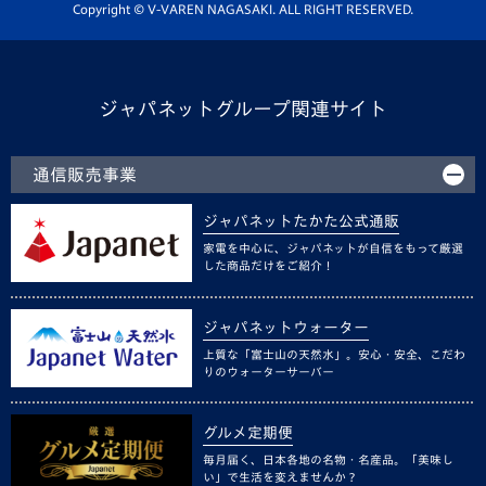
ホームタウン活動
Copyright © V-VAREN NAGASAKI. ALL RIGHT RESERVED.
ジャパネットグループ関連サイト
通信販売事業
ジャパネットたかた公式通販
家電を中心に、ジャパネットが自信をもって厳選
した商品だけをご紹介！
ジャパネットウォーター
上質な「富士山の天然水」。安心・安全、こだわ
りのウォーターサーバー
グルメ定期便
毎月届く、日本各地の名物・名産品。「美味し
い」で生活を変えませんか？