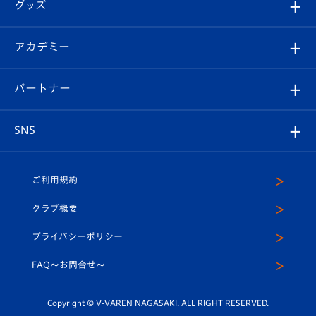
チケット
グッズ
チケット
選手プロフィール
Revive Team
フォトギャラリー
シーズンシート
オンラインショップ
アカデミー
イベント
スタッフプロフィール
スタジアムへのアクセス
スタジアムグルメ
V-LOVERS（ファンクラブ）
2026-27ユニフォーム
メディア
育成からのお知らせ
パートナー
マスコット紹介
ヴィヴィくんの長崎おもてなしガイド
はじめての観戦ガイド
プレイヤーズスイート
店舗情報
グッズ
アカデミー
チームスケジュール
V-EXPRESS
パートナー企業一覧
SNS
（ユニフォーム入場）
ホームタウン
U-18
クラブハウス（練習場）
パートナー募集
公式Twitter
ご利用規約
アカデミー
U-15
応援メディア
法人限定 VIP BOX
ヴィヴィくんインスタグラム
クラブ概要
スクール
U-12
メディア出演情報
プライバシーポリシー
公式LINE＠
スクール
FAQ〜お問合せ〜
平和祈念活動
Youtube公式チャンネル
ホームタウン活動
Copyright © V-VAREN NAGASAKI. ALL RIGHT RESERVED.