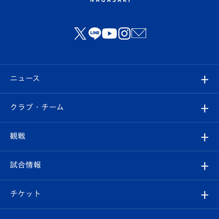
ニュース
すべて
クラブ・チーム
トップチーム
クラブプロフィール
観戦
クラブ
フィロソフィー
観戦ルール
試合情報
試合情報
クラブ概要
観戦ツアー
試合日程/結果
チケット
ファンクラブ
エンブレム紹介
はじめての観戦ガイド
順位表