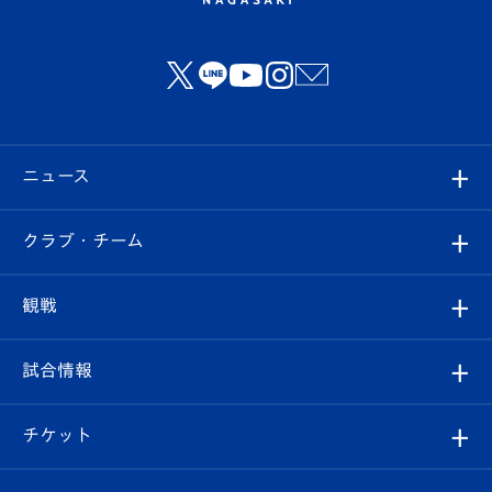
ニュース
すべて
クラブ・チーム
トップチーム
クラブプロフィール
観戦
クラブ
フィロソフィー
観戦ルール
試合情報
試合情報
クラブ概要
観戦ツアー
試合日程/結果
チケット
ファンクラブ
エンブレム紹介
はじめての観戦ガイド
順位表