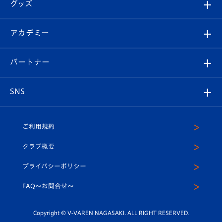
チケット
グッズ
チケット
選手プロフィール
Revive Team
フォトギャラリー
シーズンシート
オンラインショップ
アカデミー
イベント
スタッフプロフィール
スタジアムへのアクセス
スタジアムグルメ
V-LOVERS（ファンクラブ）
2026-27ユニフォーム
メディア
育成からのお知らせ
パートナー
マスコット紹介
ヴィヴィくんの長崎おもてなしガイド
はじめての観戦ガイド
プレイヤーズスイート
店舗情報
グッズ
アカデミー
チームスケジュール
V-EXPRESS
パートナー企業一覧
SNS
（ユニフォーム入場）
ホームタウン
U-18
クラブハウス（練習場）
パートナー募集
公式Twitter
ご利用規約
アカデミー
U-15
応援メディア
法人限定 VIP BOX
ヴィヴィくんインスタグラム
クラブ概要
スクール
U-12
メディア出演情報
プライバシーポリシー
公式LINE＠
スクール
FAQ〜お問合せ〜
平和祈念活動
Youtube公式チャンネル
ホームタウン活動
Copyright © V-VAREN NAGASAKI. ALL RIGHT RESERVED.