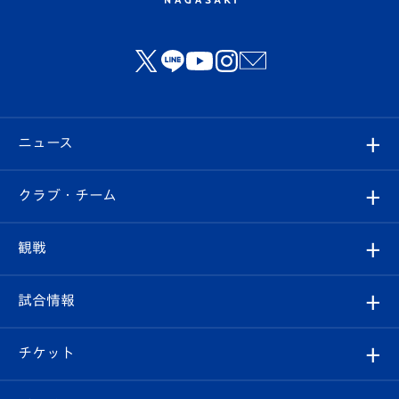
ニュース
すべて
クラブ・チーム
トップチーム
クラブプロフィール
観戦
クラブ
フィロソフィー
観戦ルール
試合情報
試合情報
クラブ概要
観戦ツアー
試合日程/結果
チケット
ファンクラブ
エンブレム紹介
はじめての観戦ガイド
順位表