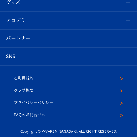
チケット
グッズ
チケット
選手プロフィール
Revive Team
フォトギャラリー
シーズンシート
オンラインショップ
アカデミー
イベント
スタッフプロフィール
スタジアムへのアクセス
スタジアムグルメ
V-LOVERS（ファンクラブ）
2026-27ユニフォーム
メディア
育成からのお知らせ
パートナー
マスコット紹介
ヴィヴィくんの長崎おもてなしガイド
はじめての観戦ガイド
プレイヤーズスイート
店舗情報
グッズ
アカデミー
チームスケジュール
V-EXPRESS
パートナー企業一覧
SNS
（ユニフォーム入場）
ホームタウン
U-18
クラブハウス（練習場）
パートナー募集
公式Twitter
ご利用規約
アカデミー
U-15
応援メディア
法人限定 VIP BOX
ヴィヴィくんインスタグラム
クラブ概要
スクール
U-12
メディア出演情報
プライバシーポリシー
公式LINE＠
スクール
FAQ〜お問合せ〜
平和祈念活動
Youtube公式チャンネル
ホームタウン活動
Copyright © V-VAREN NAGASAKI. ALL RIGHT RESERVED.