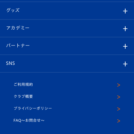
エンブレム紹介
はじめての観戦ガイド
順位表
チケット
グッズ
チケット
選手プロフィール
Revive Team
フォトギャラリー
シーズンシート
オンラインショップ
アカデミー
イベント
スタッフプロフィール
スタジアムへのアクセス
スタジアムグルメ
V-LOVERS（ファンクラブ）
2026-27ユニフォーム
メディア
育成からのお知らせ
パートナー
マスコット紹介
ヴィヴィくんの長崎おもてなしガイド
はじめての観戦ガイド
プレイヤーズスイート
店舗情報
グッズ
アカデミー
チームスケジュール
V-EXPRESS
パートナー企業一覧
SNS
（ユニフォーム入場）
ホームタウン
U-18
クラブハウス（練習場）
パートナー募集
公式Twitter
ご利用規約
アカデミー
U-15
応援メディア
法人限定 VIP BOX
ヴィヴィくんインスタグラム
クラブ概要
スクール
U-12
メディア出演情報
プライバシーポリシー
公式LINE＠
スクール
FAQ〜お問合せ〜
平和祈念活動
Youtube公式チャンネル