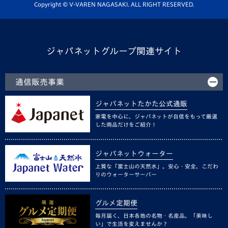
ホームタウン活動
Copyright © V-VAREN NAGASAKI. ALL RIGHT RESERVED.
ジャパネットグループ関連サイト
通信販売事業
ジャパネットたかた公式通販
家電を中心に、ジャパネットが自信をもって厳選
した商品だけをご紹介！
ジャパネットウォーター
上質な「富士山の天然水」。安心・安全、こだわ
りのウォーターサーバー
グルメ定期便
毎月届く、日本各地の名物・名産品。「美味し
い」で生活を変えませんか？