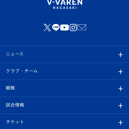
ニュース
すべて
クラブ・チーム
トップチーム
クラブプロフィール
観戦
クラブ
フィロソフィー
観戦ルール
試合情報
試合情報
クラブ概要
観戦ツアー
試合日程/結果
チケット
ファンクラブ