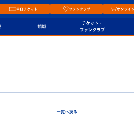
単日チケット
ファンクラブ
オンライ
チケット・
報
観戦
ファンクラブ
観戦ルール
チケット
オンラ
はじめての観戦ガイ
シーズンシート
2026
ド
ム
プレイヤーズスイート
Revive Team
店舗情
関連
V-LOVERS（ファン
スタジアムへのアク
クラブ）
セス
リー
一覧へ戻る
ヴィヴィくんの長崎
ルメ
おもてなしガイド