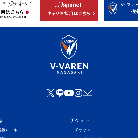
戦
チケット
観戦ルール
チケット