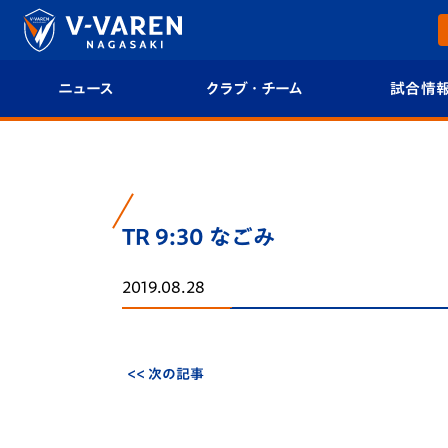
ニュース
クラブ・チーム
試合情
すべて
クラブプロフィール
試合日程/結果
トップチーム
フィロソフィー
試合情報
TR 9:30 なごみ
クラブ
クラブ概要
順位表
2019.08.28
試合情報
エンブレム紹介
U-21 Jリーグ
ファンクラブ
選手プロフィール
フォトギャラ
<< 次の記事
チケット
スタッフプロフィール
スタジアムグ