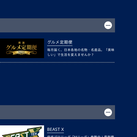
グルメ定期便
毎月届く、日本各地の名物・名産品。「美味
しい」で生活を変えませんか？
BEAST X
麻雀プロリーグ「Mリーグ」参戦中！最新情