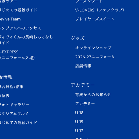
観戦ツアー
シーズンシート
はじめての観戦ガイド
V-LOVERS（ファンクラブ）
evive Team
プレイヤーズスイート
スタジアムへのアクセス
ヴィヴィくんの長崎おもてなし
グッズ
ガイド
オンラインショップ
-EXPRESS
2026-27ユニフォーム
（ユニフォーム入場）
店舗情報
合情報
アカデミー
試合日程/結果
育成からのお知らせ
順位表
アカデミー
フォトギャラリー
U-18
スタジアムグルメ
U-15
はじめての観戦ガイド
U-12