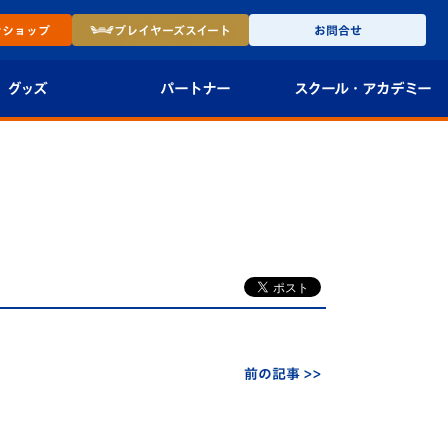
ン
ショップ
プレイヤーズ
スイート
お問合せ
グッズ
パートナー
スクール・
アカデミー
インショップ
パートナー企業一覧
アカデミー
-27ユニフォー
パートナー募集
U-18
法人限定 VIP BOX
U-15
報
U-12
スクール
前の記事 >>