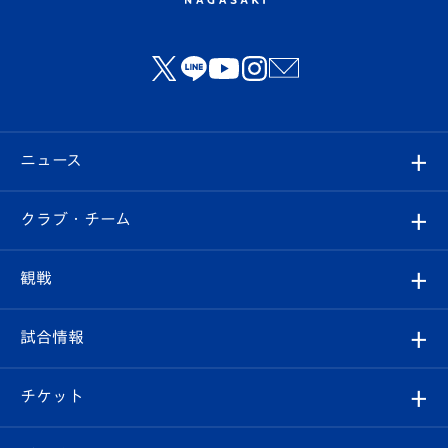
ニュース
すべて
クラブ・チーム
トップチーム
クラブプロフィール
観戦
クラブ
フィロソフィー
観戦ルール
試合情報
試合情報
クラブ概要
観戦ツアー
試合日程/結果
チケット
ファンクラブ
エンブレム紹介
はじめての観戦ガイド
順位表