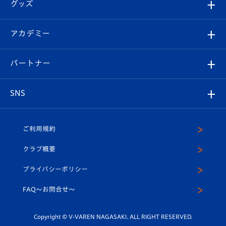
チケット
グッズ
チケット
選手プロフィール
Revive Team
フォトギャラリー
シーズンシート
オンラインショップ
アカデミー
イベント
スタッフプロフィール
スタジアムへのアクセス
スタジアムグルメ
V-LOVERS（ファンクラブ）
2026-27ユニフォーム
メディア
育成からのお知らせ
パートナー
マスコット紹介
ヴィヴィくんの長崎おもてなしガイド
はじめての観戦ガイド
プレイヤーズスイート
店舗情報
グッズ
アカデミー
チームスケジュール
V-EXPRESS
パートナー企業一覧
SNS
（ユニフォーム入場）
ホームタウン
U-18
クラブハウス（練習場）
パートナー募集
公式Twitter
ご利用規約
アカデミー
U-15
応援メディア
法人限定 VIP BOX
ヴィヴィくんインスタグラム
クラブ概要
スクール
U-12
メディア出演情報
プライバシーポリシー
公式LINE＠
スクール
FAQ〜お問合せ〜
平和祈念活動
Youtube公式チャンネル
ホームタウン活動
Copyright © V-VAREN NAGASAKI. ALL RIGHT RESERVED.