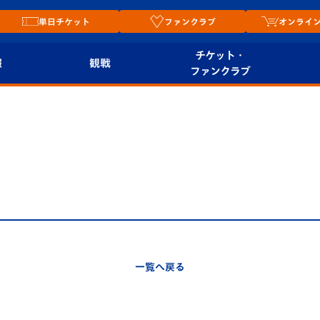
単日チケット
ファンクラブ
オンライ
チケット・
報
観戦
ファンクラブ
観戦ルール
チケット
オンラ
はじめての観戦ガイ
シーズンシート
2026
ド
ム
プレイヤーズスイート
Revive Team
店舗情
関連
V-LOVERS（ファン
スタジアムへのアク
クラブ）
セス
リー
一覧へ戻る
ヴィヴィくんの長崎
ルメ
おもてなしガイド