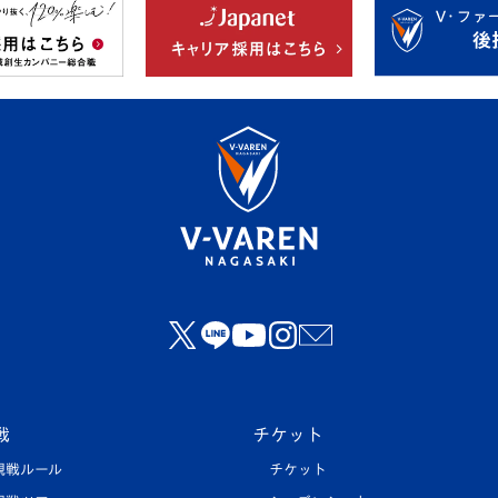
戦
チケット
観戦ルール
チケット