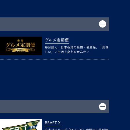
グルメ定期便
毎月届く、日本各地の名物・名産品。「美味
しい」で生活を変えませんか？
BEAST X
麻雀プロリーグ「Mリーグ」参戦中！最新情