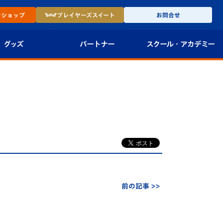
ン
ショップ
プレイヤーズ
スイート
お問合せ
グッズ
パートナー
スクール・
アカデミー
インショップ
パートナー企業一覧
アカデミー
-27ユニフォー
パートナー募集
U-18
法人限定 VIP BOX
U-15
報
U-12
スクール
前の記事 >>