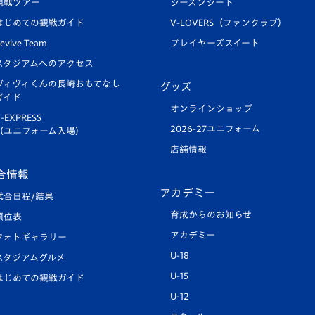
観戦ツアー
シーズンシート
はじめての観戦ガイド
V-LOVERS（ファンクラブ）
evive Team
プレイヤーズスイート
スタジアムへのアクセス
ヴィヴィくんの長崎おもてなし
グッズ
ガイド
オンラインショップ
-EXPRESS
2026-27ユニフォーム
（ユニフォーム入場）
店舗情報
合情報
アカデミー
試合日程/結果
育成からのお知らせ
順位表
アカデミー
フォトギャラリー
U-18
スタジアムグルメ
U-15
はじめての観戦ガイド
U-12