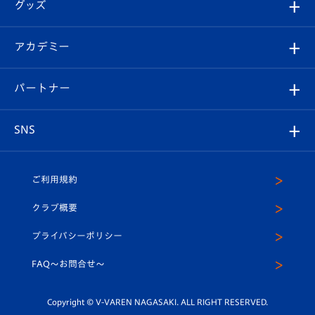
チケット
グッズ
チケット
選手プロフィール
Revive Team
フォトギャラリー
シーズンシート
オンラインショップ
アカデミー
イベント
スタッフプロフィール
スタジアムへのアクセス
スタジアムグルメ
V-LOVERS（ファンクラブ）
2026-27ユニフォーム
メディア
育成からのお知らせ
パートナー
マスコット紹介
ヴィヴィくんの長崎おもてなしガイド
はじめての観戦ガイド
プレイヤーズスイート
店舗情報
グッズ
アカデミー
チームスケジュール
V-EXPRESS
パートナー企業一覧
SNS
（ユニフォーム入場）
ホームタウン
U-18
クラブハウス（練習場）
パートナー募集
公式Twitter
ご利用規約
アカデミー
U-15
応援メディア
法人限定 VIP BOX
ヴィヴィくんインスタグラム
クラブ概要
スクール
U-12
メディア出演情報
プライバシーポリシー
公式LINE＠
スクール
FAQ〜お問合せ〜
平和祈念活動
Youtube公式チャンネル
ホームタウン活動
Copyright © V-VAREN NAGASAKI. ALL RIGHT RESERVED.