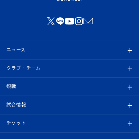
ニュース
すべて
クラブ・チーム
トップチーム
クラブプロフィール
観戦
クラブ
フィロソフィー
観戦ルール
試合情報
試合情報
クラブ概要
観戦ツアー
試合日程/結果
チケット
ファンクラブ
エンブレム紹介
はじめての観戦ガイド
順位表