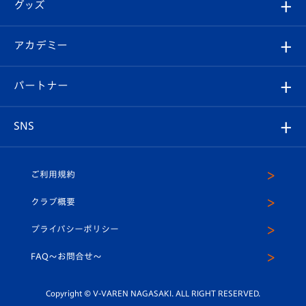
チケット
グッズ
チケット
選手プロフィール
Revive Team
フォトギャラリー
シーズンシート
オンラインショップ
アカデミー
イベント
スタッフプロフィール
スタジアムへのアクセス
スタジアムグルメ
V-LOVERS（ファンクラブ）
2026-27ユニフォーム
メディア
育成からのお知らせ
パートナー
マスコット紹介
ヴィヴィくんの長崎おもてなしガイド
はじめての観戦ガイド
プレイヤーズスイート
店舗情報
グッズ
アカデミー
チームスケジュール
V-EXPRESS
パートナー企業一覧
SNS
（ユニフォーム入場）
ホームタウン
U-18
クラブハウス（練習場）
パートナー募集
公式Twitter
ご利用規約
アカデミー
U-15
応援メディア
法人限定 VIP BOX
ヴィヴィくんインスタグラム
クラブ概要
スクール
U-12
メディア出演情報
プライバシーポリシー
公式LINE＠
スクール
FAQ〜お問合せ〜
平和祈念活動
Youtube公式チャンネル
ホームタウン活動
Copyright © V-VAREN NAGASAKI. ALL RIGHT RESERVED.