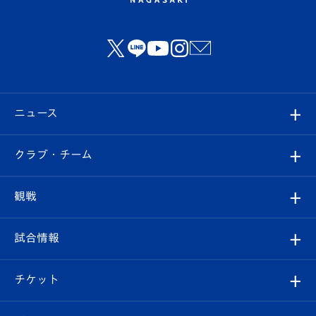
ニュース
すべて
クラブ・チーム
トップチーム
クラブプロフィール
観戦
クラブ
フィロソフィー
観戦ルール
試合情報
試合情報
クラブ概要
観戦ツアー
試合日程/結果
チケット
ファンクラブ
エンブレム紹介
はじめての観戦ガイド
順位表