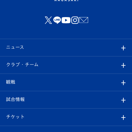
ニュース
すべて
クラブ・チーム
トップチーム
クラブプロフィール
観戦
クラブ
フィロソフィー
観戦ルール
試合情報
試合情報
クラブ概要
観戦ツアー
試合日程/結果
チケット
ファンクラブ
エンブレム紹介
はじめての観戦ガイド
順位表