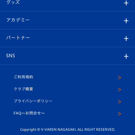
チケット
グッズ
チケット
選手プロフィール
Revive Team
フォトギャラリー
シーズンシート
オンラインショップ
アカデミー
イベント
スタッフプロフィール
スタジアムへのアクセス
スタジアムグルメ
V-LOVERS（ファンクラブ）
2026-27ユニフォーム
メディア
育成からのお知らせ
パートナー
マスコット紹介
ヴィヴィくんの長崎おもてなしガイド
はじめての観戦ガイド
プレイヤーズスイート
店舗情報
グッズ
アカデミー
チームスケジュール
V-EXPRESS
パートナー企業一覧
SNS
（ユニフォーム入場）
ホームタウン
U-18
クラブハウス（練習場）
パートナー募集
公式Twitter
ご利用規約
アカデミー
U-15
応援メディア
法人限定 VIP BOX
ヴィヴィくんインスタグラム
クラブ概要
スクール
U-12
メディア出演情報
プライバシーポリシー
公式LINE＠
スクール
FAQ〜お問合せ〜
平和祈念活動
Youtube公式チャンネル
ホームタウン活動
Copyright © V-VAREN NAGASAKI. ALL RIGHT RESERVED.