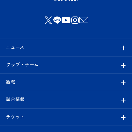
ニュース
すべて
クラブ・チーム
トップチーム
クラブプロフィール
観戦
クラブ
フィロソフィー
観戦ルール
試合情報
試合情報
クラブ概要
観戦ツアー
試合日程/結果
チケット
ファンクラブ
エンブレム紹介
はじめての観戦ガイド
順位表