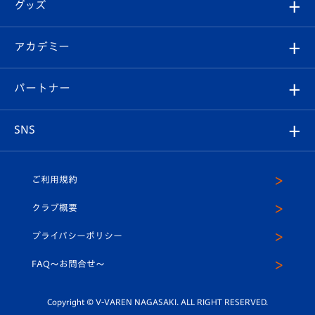
チケット
グッズ
チケット
選手プロフィール
Revive Team
フォトギャラリー
シーズンシート
オンラインショップ
アカデミー
イベント
スタッフプロフィール
スタジアムへのアクセス
スタジアムグルメ
V-LOVERS（ファンクラブ）
2026-27ユニフォーム
メディア
育成からのお知らせ
パートナー
マスコット紹介
ヴィヴィくんの長崎おもてなしガイド
はじめての観戦ガイド
プレイヤーズスイート
店舗情報
グッズ
アカデミー
チームスケジュール
V-EXPRESS
パートナー企業一覧
SNS
（ユニフォーム入場）
ホームタウン
U-18
クラブハウス（練習場）
パートナー募集
公式Twitter
ご利用規約
アカデミー
U-15
応援メディア
法人限定 VIP BOX
ヴィヴィくんインスタグラム
クラブ概要
スクール
U-12
メディア出演情報
プライバシーポリシー
公式LINE＠
スクール
FAQ〜お問合せ〜
平和祈念活動
Youtube公式チャンネル
ホームタウン活動
Copyright © V-VAREN NAGASAKI. ALL RIGHT RESERVED.