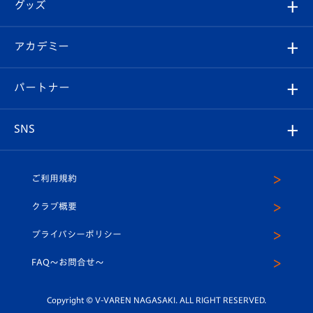
チケット
グッズ
チケット
選手プロフィール
Revive Team
フォトギャラリー
シーズンシート
オンラインショップ
アカデミー
イベント
スタッフプロフィール
スタジアムへのアクセス
スタジアムグルメ
V-LOVERS（ファンクラブ）
2026-27ユニフォーム
メディア
育成からのお知らせ
パートナー
マスコット紹介
ヴィヴィくんの長崎おもてなしガイド
はじめての観戦ガイド
プレイヤーズスイート
店舗情報
グッズ
アカデミー
チームスケジュール
V-EXPRESS
パートナー企業一覧
SNS
（ユニフォーム入場）
ホームタウン
U-18
クラブハウス（練習場）
パートナー募集
公式Twitter
ご利用規約
アカデミー
U-15
応援メディア
法人限定 VIP BOX
ヴィヴィくんインスタグラム
クラブ概要
スクール
U-12
メディア出演情報
プライバシーポリシー
公式LINE＠
スクール
FAQ〜お問合せ〜
平和祈念活動
Youtube公式チャンネル
ホームタウン活動
Copyright © V-VAREN NAGASAKI. ALL RIGHT RESERVED.