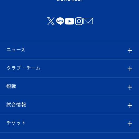
ニュース
すべて
クラブ・チーム
トップチーム
クラブプロフィール
観戦
クラブ
フィロソフィー
観戦ルール
試合情報
試合情報
クラブ概要
観戦ツアー
試合日程/結果
チケット
ファンクラブ
エンブレム紹介
はじめての観戦ガイド
順位表