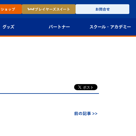
ン
ショップ
プレイヤーズ
スイート
お問合せ
グッズ
パートナー
スクール・
アカデミー
インショップ
パートナー企業一覧
アカデミー
-27ユニフォー
パートナー募集
U-18
法人限定 VIP BOX
U-15
報
U-12
スクール
前の記事 >>