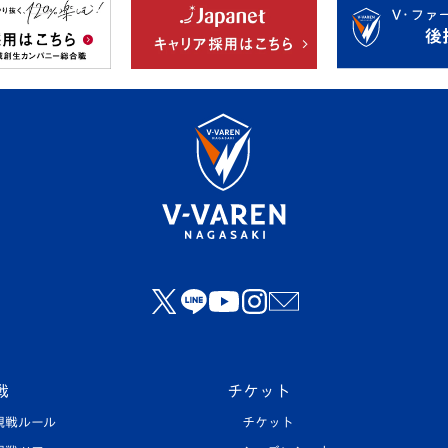
戦
チケット
観戦ルール
チケット