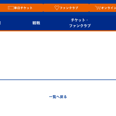
単日チケット
ファンクラブ
オンライ
チケット・
報
観戦
ファンクラブ
観戦ルール
チケット
オンラ
はじめての観戦ガイ
シーズンシート
2026
ド
ム
プレイヤーズスイート
Revive Team
店舗情
関連
V-LOVERS（ファン
スタジアムへのアク
クラブ）
セス
リー
一覧へ戻る
ヴィヴィくんの長崎
ルメ
おもてなしガイド