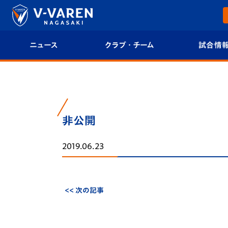
ニュース
クラブ・チーム
試合情
すべて
クラブプロフィール
試合日程/結果
トップチーム
フィロソフィー
試合情報
非公開
クラブ
クラブ概要
順位表
2019.06.23
試合情報
エンブレム紹介
U-21 Jリーグ
ファンクラブ
選手プロフィール
フォトギャラ
<< 次の記事
チケット
スタッフプロフィール
スタジアムグ