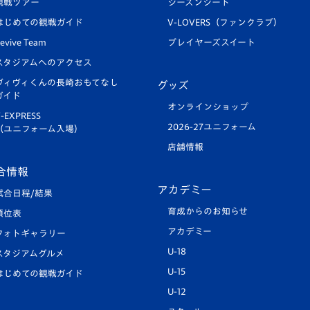
観戦ツアー
シーズンシート
はじめての観戦ガイド
V-LOVERS（ファンクラブ）
evive Team
プレイヤーズスイート
スタジアムへのアクセス
ヴィヴィくんの長崎おもてなし
グッズ
ガイド
オンラインショップ
-EXPRESS
2026-27ユニフォーム
（ユニフォーム入場）
店舗情報
合情報
アカデミー
試合日程/結果
育成からのお知らせ
順位表
アカデミー
フォトギャラリー
U-18
スタジアムグルメ
U-15
はじめての観戦ガイド
U-12