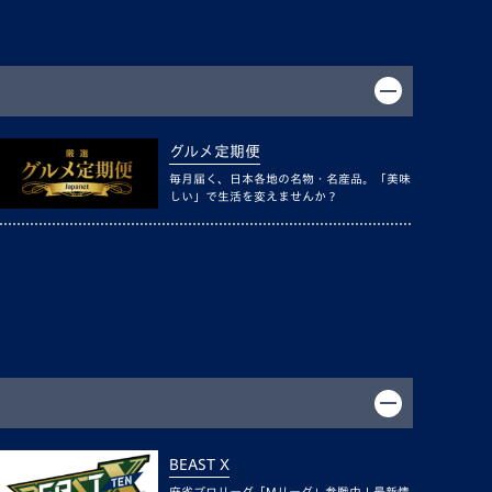
グルメ定期便
毎月届く、日本各地の名物・名産品。「美味
しい」で生活を変えませんか？
BEAST X
麻雀プロリーグ「Mリーグ」参戦中！最新情