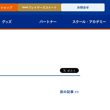
ン
ショップ
プレイヤーズ
スイート
お問合せ
グッズ
パートナー
スクール・
アカデミー
インショップ
パートナー企業一覧
アカデミー
-27ユニフォー
パートナー募集
U-18
法人限定 VIP BOX
U-15
報
U-12
スクール
前の記事 >>