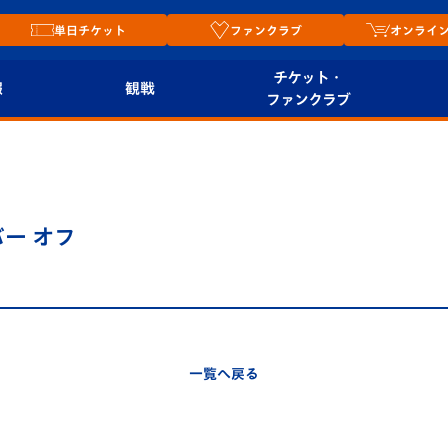
単日チケット
ファンクラブ
オンライ
チケット・
報
観戦
ファンクラブ
観戦ルール
チケット
オンラ
はじめての観戦ガイ
シーズンシート
2026
ド
ム
バー オフ
プレイヤーズスイート
Revive Team
店舗情
関連
V-LOVERS（ファン
スタジアムへのアク
クラブ）
セス
リー
一覧へ戻る
ヴィヴィくんの長崎
ルメ
おもてなしガイド