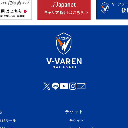
戦
チケット
観戦ルール
チケット