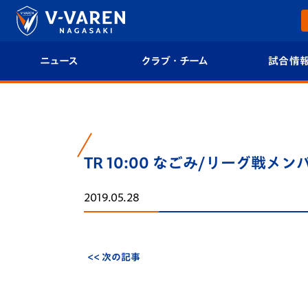
ニュース
クラブ・チーム
試合情
すべて
クラブプロフィール
試合日程/結果
トップチーム
フィロソフィー
試合情報
TR 10:00 なごみ/リーグ戦メン
クラブ
クラブ概要
順位表
2019.05.28
試合情報
エンブレム紹介
U-21 Jリーグ
ファンクラブ
選手プロフィール
フォトギャラ
<< 次の記事
チケット
スタッフプロフィール
スタジアムグ