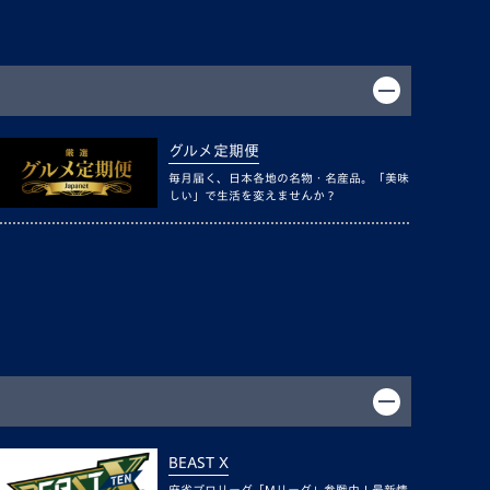
グルメ定期便
毎月届く、日本各地の名物・名産品。「美味
しい」で生活を変えませんか？
BEAST X
麻雀プロリーグ「Mリーグ」参戦中！最新情