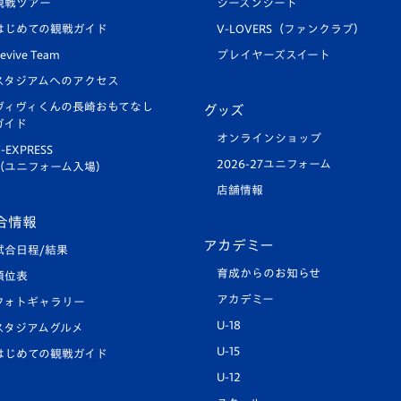
観戦ツアー
シーズンシート
はじめての観戦ガイド
V-LOVERS（ファンクラブ）
evive Team
プレイヤーズスイート
スタジアムへのアクセス
ヴィヴィくんの長崎おもてなし
グッズ
ガイド
オンラインショップ
-EXPRESS
2026-27ユニフォーム
（ユニフォーム入場）
店舗情報
合情報
アカデミー
試合日程/結果
育成からのお知らせ
順位表
アカデミー
フォトギャラリー
U-18
スタジアムグルメ
U-15
はじめての観戦ガイド
U-12