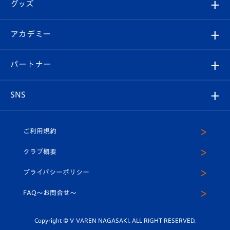
チケット
グッズ
チケット
選手プロフィール
Revive Team
フォトギャラリー
シーズンシート
オンラインショップ
アカデミー
イベント
スタッフプロフィール
スタジアムへのアクセス
スタジアムグルメ
V-LOVERS（ファンクラブ）
2026-27ユニフォーム
メディア
育成からのお知らせ
パートナー
マスコット紹介
ヴィヴィくんの長崎おもてなしガイド
はじめての観戦ガイド
プレイヤーズスイート
店舗情報
グッズ
アカデミー
チームスケジュール
V-EXPRESS
パートナー企業一覧
SNS
（ユニフォーム入場）
ホームタウン
U-18
クラブハウス（練習場）
パートナー募集
公式Twitter
ご利用規約
アカデミー
U-15
応援メディア
法人限定 VIP BOX
ヴィヴィくんインスタグラム
クラブ概要
スクール
U-12
メディア出演情報
プライバシーポリシー
公式LINE＠
スクール
FAQ〜お問合せ〜
平和祈念活動
Youtube公式チャンネル
ホームタウン活動
Copyright © V-VAREN NAGASAKI. ALL RIGHT RESERVED.