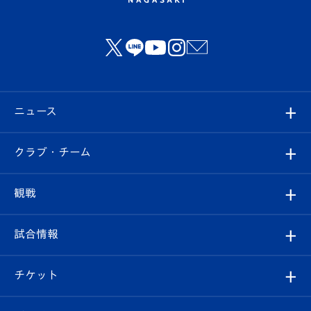
ニュース
すべて
クラブ・チーム
トップチーム
クラブプロフィール
観戦
クラブ
フィロソフィー
観戦ルール
試合情報
試合情報
クラブ概要
観戦ツアー
試合日程/結果
チケット
ファンクラブ
エンブレム紹介
はじめての観戦ガイド
順位表