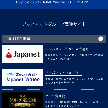
ホームタウン活動
Copyright © V-VAREN NAGASAKI. ALL RIGHT RESERVED.
ジャパネットグループ関連サイト
通信販売事業
ジャパネットたかた公式通販
家電を中心に、ジャパネットが自信をもって厳選
した商品だけをご紹介！
ジャパネットウォーター
上質な「富士山の天然水」。安心・安全、こだわ
りのウォーターサーバー
グルメ定期便
毎月届く、日本各地の名物・名産品。「美味し
い」で生活を変えませんか？