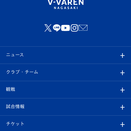
ニュース
すべて
クラブ・チーム
トップチーム
クラブプロフィール
観戦
クラブ
フィロソフィー
観戦ルール
試合情報
試合情報
クラブ概要
観戦ツアー
試合日程/結果
チケット
ファンクラブ