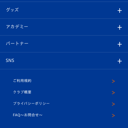
エンブレム紹介
はじめての観戦ガイド
順位表
チケット
グッズ
チケット
選手プロフィール
Revive Team
フォトギャラリー
シーズンシート
オンラインショップ
アカデミー
イベント
スタッフプロフィール
スタジアムへのアクセス
スタジアムグルメ
V-LOVERS（ファンクラブ）
2026-27ユニフォーム
メディア
育成からのお知らせ
パートナー
マスコット紹介
ヴィヴィくんの長崎おもてなしガイド
はじめての観戦ガイド
プレイヤーズスイート
店舗情報
グッズ
アカデミー
チームスケジュール
V-EXPRESS
パートナー企業一覧
SNS
（ユニフォーム入場）
ホームタウン
U-18
クラブハウス（練習場）
パートナー募集
公式Twitter
ご利用規約
アカデミー
U-15
応援メディア
法人限定 VIP BOX
ヴィヴィくんインスタグラム
クラブ概要
スクール
U-12
メディア出演情報
プライバシーポリシー
公式LINE＠
スクール
FAQ〜お問合せ〜
平和祈念活動
Youtube公式チャンネル