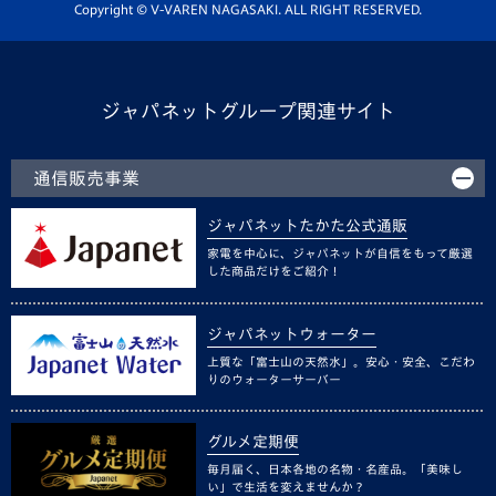
ホームタウン活動
Copyright © V-VAREN NAGASAKI. ALL RIGHT RESERVED.
ジャパネットグループ関連サイト
通信販売事業
ジャパネットたかた公式通販
家電を中心に、ジャパネットが自信をもって厳選
した商品だけをご紹介！
ジャパネットウォーター
上質な「富士山の天然水」。安心・安全、こだわ
りのウォーターサーバー
グルメ定期便
毎月届く、日本各地の名物・名産品。「美味し
い」で生活を変えませんか？