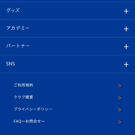
エンブレム紹介
はじめての観戦ガイド
順位表
チケット
グッズ
チケット
選手プロフィール
Revive Team
フォトギャラリー
シーズンシート
オンラインショップ
アカデミー
イベント
スタッフプロフィール
スタジアムへのアクセス
スタジアムグルメ
V-LOVERS（ファンクラブ）
2026-27ユニフォーム
メディア
育成からのお知らせ
パートナー
マスコット紹介
ヴィヴィくんの長崎おもてなしガイド
はじめての観戦ガイド
プレイヤーズスイート
店舗情報
グッズ
アカデミー
チームスケジュール
V-EXPRESS
パートナー企業一覧
SNS
（ユニフォーム入場）
ホームタウン
U-18
クラブハウス（練習場）
パートナー募集
公式Twitter
ご利用規約
アカデミー
U-15
応援メディア
法人限定 VIP BOX
ヴィヴィくんインスタグラム
クラブ概要
スクール
U-12
メディア出演情報
プライバシーポリシー
公式LINE＠
スクール
FAQ〜お問合せ〜
平和祈念活動
Youtube公式チャンネル