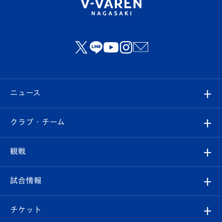
ニュース
すべて
クラブ・チーム
トップチーム
クラブプロフィール
観戦
クラブ
フィロソフィー
観戦ルール
試合情報
試合情報
クラブ概要
観戦ツアー
試合日程/結果
チケット
ファンクラブ