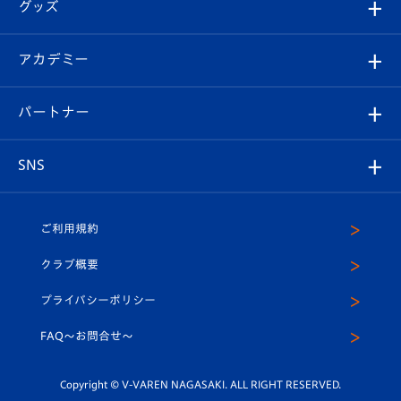
チケット
グッズ
チケット
選手プロフィール
Revive Team
フォトギャラリー
シーズンシート
オンラインショップ
アカデミー
イベント
スタッフプロフィール
スタジアムへのアクセス
スタジアムグルメ
V-LOVERS（ファンクラブ）
2026-27ユニフォーム
メディア
育成からのお知らせ
パートナー
マスコット紹介
ヴィヴィくんの長崎おもてなしガイド
はじめての観戦ガイド
プレイヤーズスイート
店舗情報
グッズ
アカデミー
チームスケジュール
V-EXPRESS
パートナー企業一覧
SNS
（ユニフォーム入場）
ホームタウン
U-18
クラブハウス（練習場）
パートナー募集
公式Twitter
ご利用規約
アカデミー
U-15
応援メディア
法人限定 VIP BOX
ヴィヴィくんインスタグラム
クラブ概要
スクール
U-12
メディア出演情報
プライバシーポリシー
公式LINE＠
スクール
FAQ〜お問合せ〜
平和祈念活動
Youtube公式チャンネル
ホームタウン活動
Copyright © V-VAREN NAGASAKI. ALL RIGHT RESERVED.