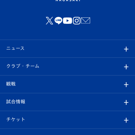
ニュース
すべて
クラブ・チーム
トップチーム
クラブプロフィール
観戦
クラブ
フィロソフィー
観戦ルール
試合情報
試合情報
クラブ概要
観戦ツアー
試合日程/結果
チケット
ファンクラブ
エンブレム紹介
はじめての観戦ガイド
順位表