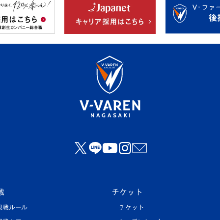
戦
チケット
観戦ルール
チケット