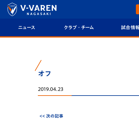
ニュース
クラブ・チーム
試合情
すべて
クラブプロフィール
試合日程/結果
トップチーム
フィロソフィー
試合情報
オフ
クラブ
クラブ概要
順位表
2019.04.23
試合情報
エンブレム紹介
U-21 Jリーグ
ファンクラブ
選手プロフィール
フォトギャラ
<< 次の記事
チケット
スタッフプロフィール
スタジアムグ