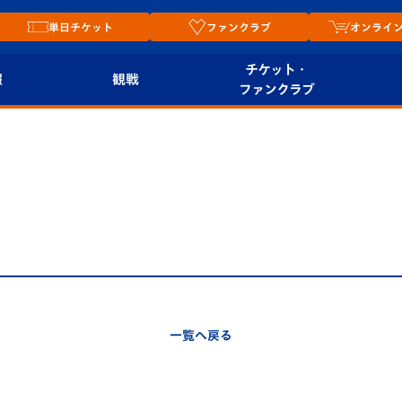
単日チケット
ファンクラブ
オンライ
チケット・
報
観戦
ファンクラブ
観戦ルール
チケット
オンラ
はじめての観戦ガイ
シーズンシート
2026
ド
ム
プレイヤーズスイート
Revive Team
店舗情
関連
V-LOVERS（ファン
スタジアムへのアク
クラブ）
セス
リー
一覧へ戻る
ヴィヴィくんの長崎
ルメ
おもてなしガイド