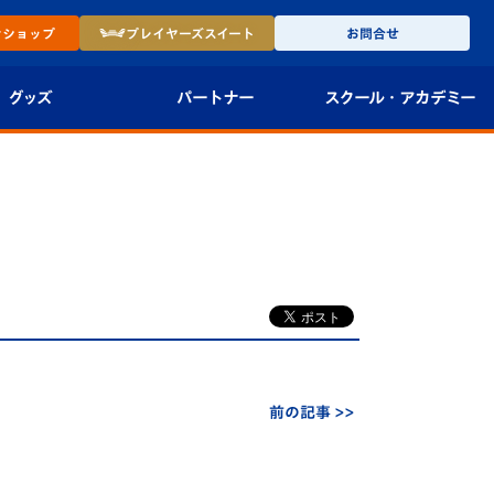
ン
ショップ
プレイヤーズ
スイート
お問合せ
グッズ
パートナー
スクール・
アカデミー
インショップ
パートナー企業一覧
アカデミー
-27ユニフォー
パートナー募集
U-18
法人限定 VIP BOX
U-15
報
U-12
スクール
前の記事 >>