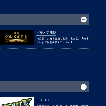
グルメ定期便
毎月届く、日本各地の名物・名産品。「美味
しい」で生活を変えませんか？
BEAST X
麻雀プロリーグ「Mリーグ」参戦中！最新情