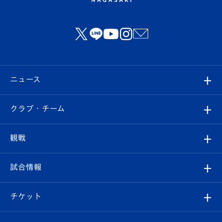
ニュース
すべて
クラブ・チーム
トップチーム
クラブプロフィール
観戦
クラブ
フィロソフィー
観戦ルール
試合情報
試合情報
クラブ概要
観戦ツアー
試合日程/結果
チケット
ファンクラブ
エンブレム紹介
はじめての観戦ガイド
順位表