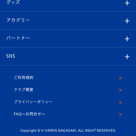
チケット
グッズ
チケット
選手プロフィール
Revive Team
フォトギャラリー
シーズンシート
オンラインショップ
アカデミー
イベント
スタッフプロフィール
スタジアムへのアクセス
スタジアムグルメ
V-LOVERS（ファンクラブ）
2026-27ユニフォーム
メディア
育成からのお知らせ
パートナー
マスコット紹介
ヴィヴィくんの長崎おもてなしガイド
はじめての観戦ガイド
プレイヤーズスイート
店舗情報
グッズ
アカデミー
チームスケジュール
V-EXPRESS
パートナー企業一覧
SNS
（ユニフォーム入場）
ホームタウン
U-18
クラブハウス（練習場）
パートナー募集
公式Twitter
ご利用規約
アカデミー
U-15
応援メディア
法人限定 VIP BOX
ヴィヴィくんインスタグラム
クラブ概要
スクール
U-12
メディア出演情報
プライバシーポリシー
公式LINE＠
スクール
FAQ〜お問合せ〜
平和祈念活動
Youtube公式チャンネル
ホームタウン活動
Copyright © V-VAREN NAGASAKI. ALL RIGHT RESERVED.