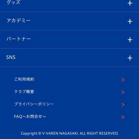
チケット
グッズ
チケット
選手プロフィール
Revive Team
フォトギャラリー
シーズンシート
オンラインショップ
アカデミー
イベント
スタッフプロフィール
スタジアムへのアクセス
スタジアムグルメ
V-LOVERS（ファンクラブ）
2026-27ユニフォーム
メディア
育成からのお知らせ
パートナー
マスコット紹介
ヴィヴィくんの長崎おもてなしガイド
はじめての観戦ガイド
プレイヤーズスイート
店舗情報
グッズ
アカデミー
チームスケジュール
V-EXPRESS
パートナー企業一覧
SNS
（ユニフォーム入場）
ホームタウン
U-18
クラブハウス（練習場）
パートナー募集
公式Twitter
ご利用規約
アカデミー
U-15
応援メディア
法人限定 VIP BOX
ヴィヴィくんインスタグラム
クラブ概要
スクール
U-12
メディア出演情報
プライバシーポリシー
公式LINE＠
スクール
FAQ〜お問合せ〜
平和祈念活動
Youtube公式チャンネル
ホームタウン活動
Copyright © V-VAREN NAGASAKI. ALL RIGHT RESERVED.