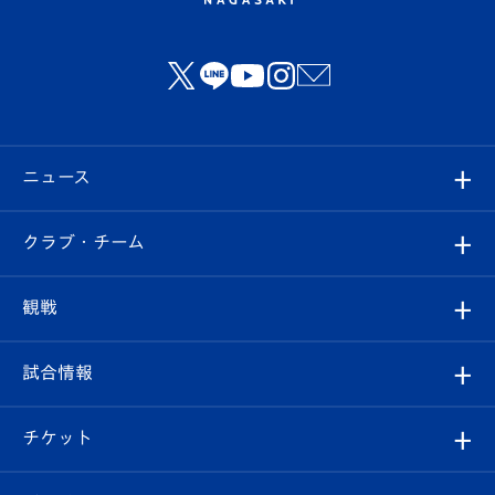
ニュース
すべて
クラブ・チーム
トップチーム
クラブプロフィール
観戦
クラブ
フィロソフィー
観戦ルール
試合情報
試合情報
クラブ概要
観戦ツアー
試合日程/結果
チケット
ファンクラブ
エンブレム紹介
はじめての観戦ガイド
順位表