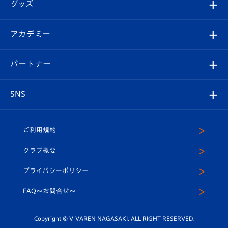
チケット
グッズ
チケット
選手プロフィール
Revive Team
フォトギャラリー
シーズンシート
オンラインショップ
アカデミー
イベント
スタッフプロフィール
スタジアムへのアクセス
スタジアムグルメ
V-LOVERS（ファンクラブ）
2026-27ユニフォーム
メディア
育成からのお知らせ
パートナー
マスコット紹介
ヴィヴィくんの長崎おもてなしガイド
はじめての観戦ガイド
プレイヤーズスイート
店舗情報
グッズ
アカデミー
チームスケジュール
V-EXPRESS
パートナー企業一覧
SNS
（ユニフォーム入場）
ホームタウン
U-18
クラブハウス（練習場）
パートナー募集
公式Twitter
ご利用規約
アカデミー
U-15
応援メディア
法人限定 VIP BOX
ヴィヴィくんインスタグラム
クラブ概要
スクール
U-12
メディア出演情報
プライバシーポリシー
公式LINE＠
スクール
FAQ〜お問合せ〜
平和祈念活動
Youtube公式チャンネル
ホームタウン活動
Copyright © V-VAREN NAGASAKI. ALL RIGHT RESERVED.