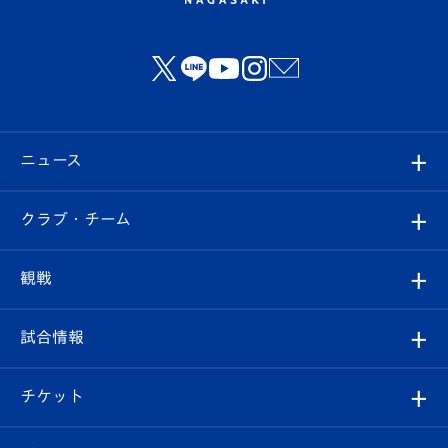
ニュース
すべて
クラブ・チーム
トップチーム
クラブプロフィール
観戦
クラブ
フィロソフィー
観戦ルール
試合情報
試合情報
クラブ概要
観戦ツアー
試合日程/結果
チケット
ファンクラブ
エンブレム紹介
はじめての観戦ガイド
順位表