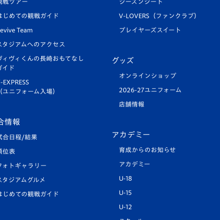
観戦ツアー
シーズンシート
はじめての観戦ガイド
V-LOVERS（ファンクラブ）
evive Team
プレイヤーズスイート
スタジアムへのアクセス
ヴィヴィくんの長崎おもてなし
グッズ
ガイド
オンラインショップ
-EXPRESS
2026-27ユニフォーム
（ユニフォーム入場）
店舗情報
合情報
アカデミー
試合日程/結果
育成からのお知らせ
順位表
アカデミー
フォトギャラリー
U-18
スタジアムグルメ
U-15
はじめての観戦ガイド
U-12