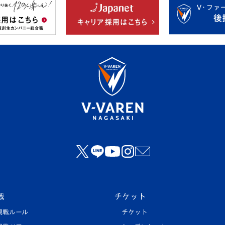
戦
チケット
観戦ルール
チケット