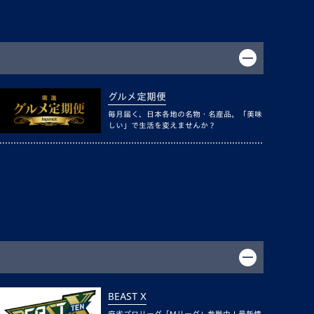
グルメ定期便
毎月届く、日本各地の名物・名産品。「美味
しい」で生活を変えませんか？
BEAST X
麻雀プロリーグ「Mリーグ」参戦中！最新情