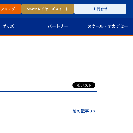
ン
ショップ
プレイヤーズ
スイート
お問合せ
グッズ
パートナー
スクール・
アカデミー
インショップ
パートナー企業一覧
アカデミー
-27ユニフォー
パートナー募集
U-18
法人限定 VIP BOX
U-15
報
U-12
スクール
前の記事 >>