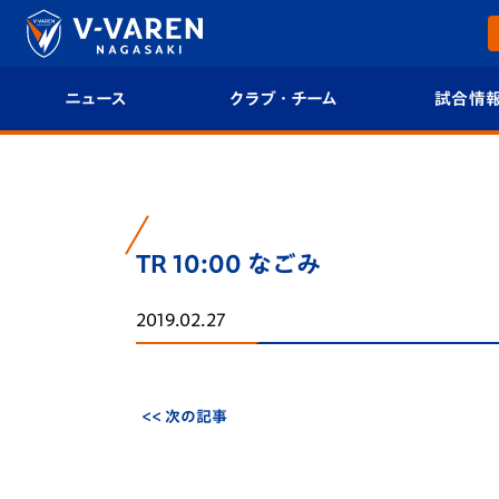
ニュース
クラブ・チーム
試合情
すべて
クラブプロフィール
試合日程/結果
トップチーム
フィロソフィー
試合情報
TR 10:00 なごみ
クラブ
クラブ概要
順位表
2019.02.27
試合情報
エンブレム紹介
U-21 Jリーグ
ファンクラブ
選手プロフィール
フォトギャラ
<< 次の記事
チケット
スタッフプロフィール
スタジアムグ