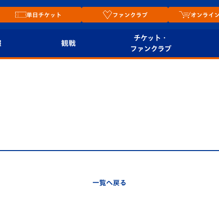
単日チケット
ファンクラブ
オンライ
チケット・
報
観戦
ファンクラブ
観戦ルール
チケット
オンラ
はじめての観戦ガイ
シーズンシート
2026
ド
ム
プレイヤーズスイート
Revive Team
店舗情
関連
V-LOVERS（ファン
スタジアムへのアク
クラブ）
セス
リー
一覧へ戻る
ヴィヴィくんの長崎
ルメ
おもてなしガイド