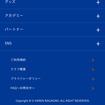
チケット
グッズ
チケット
選手プロフィール
Revive Team
フォトギャラリー
シーズンシート
オンラインショップ
アカデミー
イベント
スタッフプロフィール
スタジアムへのアクセス
スタジアムグルメ
V-LOVERS（ファンクラブ）
2026-27ユニフォーム
メディア
育成からのお知らせ
パートナー
マスコット紹介
ヴィヴィくんの長崎おもてなしガイド
はじめての観戦ガイド
プレイヤーズスイート
店舗情報
グッズ
アカデミー
チームスケジュール
V-EXPRESS
パートナー企業一覧
SNS
（ユニフォーム入場）
ホームタウン
U-18
クラブハウス（練習場）
パートナー募集
公式Twitter
ご利用規約
アカデミー
U-15
応援メディア
法人限定 VIP BOX
ヴィヴィくんインスタグラム
クラブ概要
スクール
U-12
メディア出演情報
プライバシーポリシー
公式LINE＠
スクール
FAQ〜お問合せ〜
平和祈念活動
Youtube公式チャンネル
ホームタウン活動
Copyright © V-VAREN NAGASAKI. ALL RIGHT RESERVED.