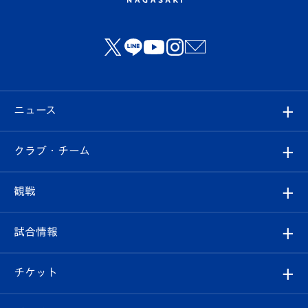
ニュース
すべて
クラブ・チーム
トップチーム
クラブプロフィール
観戦
クラブ
フィロソフィー
観戦ルール
試合情報
試合情報
クラブ概要
観戦ツアー
試合日程/結果
チケット
ファンクラブ
エンブレム紹介
はじめての観戦ガイド
順位表