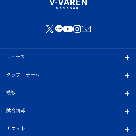
ニュース
すべて
クラブ・チーム
トップチーム
クラブプロフィール
観戦
クラブ
フィロソフィー
観戦ルール
試合情報
試合情報
クラブ概要
観戦ツアー
試合日程/結果
チケット
ファンクラブ