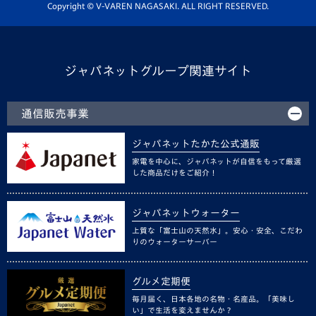
ホームタウン活動
Copyright © V-VAREN NAGASAKI. ALL RIGHT RESERVED.
ジャパネットグループ関連サイト
通信販売事業
ジャパネットたかた公式通販
家電を中心に、ジャパネットが自信をもって厳選
した商品だけをご紹介！
ジャパネットウォーター
上質な「富士山の天然水」。安心・安全、こだわ
りのウォーターサーバー
グルメ定期便
毎月届く、日本各地の名物・名産品。「美味し
い」で生活を変えませんか？