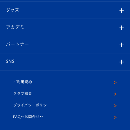
エンブレム紹介
はじめての観戦ガイド
順位表
チケット
グッズ
チケット
選手プロフィール
Revive Team
フォトギャラリー
シーズンシート
オンラインショップ
アカデミー
イベント
スタッフプロフィール
スタジアムへのアクセス
スタジアムグルメ
V-LOVERS（ファンクラブ）
2026-27ユニフォーム
メディア
育成からのお知らせ
パートナー
マスコット紹介
ヴィヴィくんの長崎おもてなしガイド
はじめての観戦ガイド
プレイヤーズスイート
店舗情報
グッズ
アカデミー
チームスケジュール
V-EXPRESS
パートナー企業一覧
SNS
（ユニフォーム入場）
ホームタウン
U-18
クラブハウス（練習場）
パートナー募集
公式Twitter
ご利用規約
アカデミー
U-15
応援メディア
法人限定 VIP BOX
ヴィヴィくんインスタグラム
クラブ概要
スクール
U-12
メディア出演情報
プライバシーポリシー
公式LINE＠
スクール
FAQ〜お問合せ〜
平和祈念活動
Youtube公式チャンネル