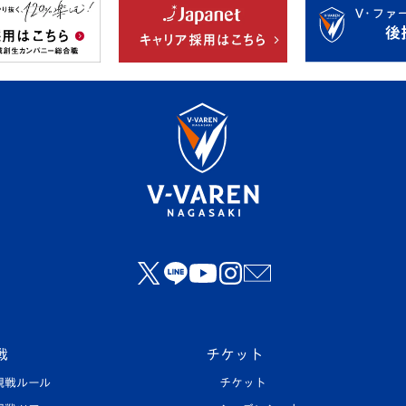
戦
チケット
観戦ルール
チケット