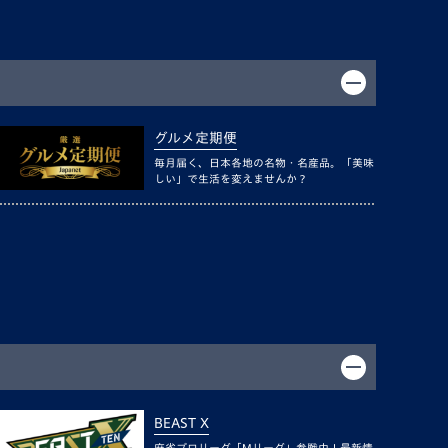
グルメ定期便
毎月届く、日本各地の名物・名産品。「美味
しい」で生活を変えませんか？
BEAST X
麻雀プロリーグ「Mリーグ」参戦中！最新情