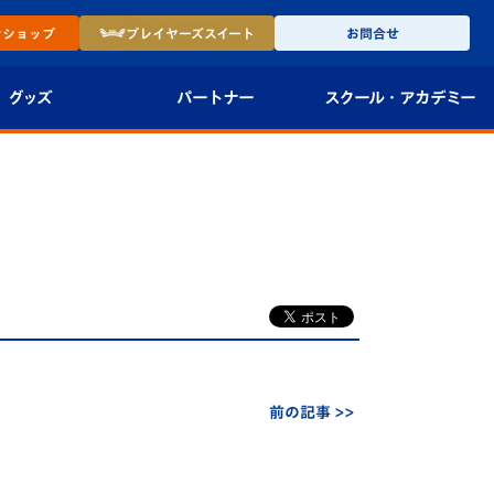
ン
ショップ
プレイヤーズ
スイート
お問合せ
グッズ
パートナー
スクール・
アカデミー
インショップ
パートナー企業一覧
アカデミー
-27ユニフォー
パートナー募集
U-18
法人限定 VIP BOX
U-15
報
U-12
スクール
前の記事 >>