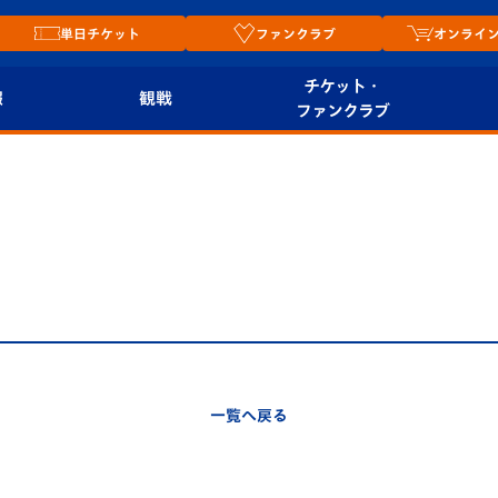
単日チケット
ファンクラブ
オンライ
チケット・
報
観戦
ファンクラブ
観戦ルール
チケット
オンラ
はじめての観戦ガイ
シーズンシート
2026
ド
ム
プレイヤーズスイート
Revive Team
店舗情
関連
V-LOVERS（ファン
スタジアムへのアク
クラブ）
セス
リー
一覧へ戻る
ヴィヴィくんの長崎
ルメ
おもてなしガイド