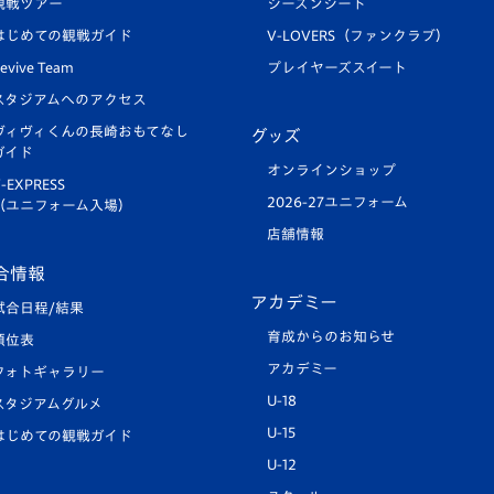
観戦ツアー
シーズンシート
はじめての観戦ガイド
V-LOVERS（ファンクラブ）
evive Team
プレイヤーズスイート
スタジアムへのアクセス
ヴィヴィくんの長崎おもてなし
グッズ
ガイド
オンラインショップ
-EXPRESS
2026-27ユニフォーム
（ユニフォーム入場）
店舗情報
合情報
アカデミー
試合日程/結果
育成からのお知らせ
順位表
アカデミー
フォトギャラリー
U-18
スタジアムグルメ
U-15
はじめての観戦ガイド
U-12