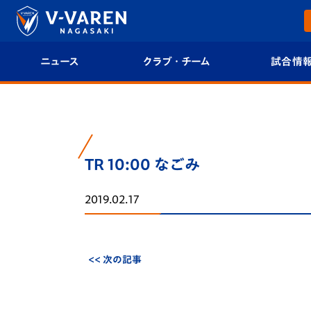
ニュース
クラブ・チーム
試合情
すべて
クラブプロフィール
試合日程/結果
トップチーム
フィロソフィー
試合情報
TR 10:00 なごみ
クラブ
クラブ概要
順位表
2019.02.17
試合情報
エンブレム紹介
U-21 Jリーグ
ファンクラブ
選手プロフィール
フォトギャラ
<< 次の記事
チケット
スタッフプロフィール
スタジアムグ