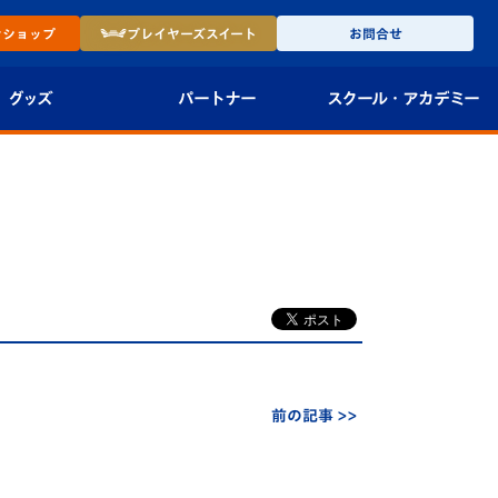
ン
ショップ
プレイヤーズ
スイート
お問合せ
グッズ
パートナー
スクール・
アカデミー
インショップ
パートナー企業一覧
アカデミー
-27ユニフォー
パートナー募集
U-18
法人限定 VIP BOX
U-15
報
U-12
スクール
前の記事 >>