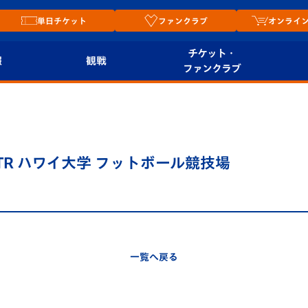
単日チケット
ファンクラブ
オンライ
チケット・
報
観戦
ファンクラブ
観戦ルール
チケット
オンラ
はじめての観戦ガイ
シーズンシート
2026
ド
ム
 TR ハワイ大学 フットボール競技場
プレイヤーズスイート
Revive Team
店舗情
関連
V-LOVERS（ファン
スタジアムへのアク
クラブ）
セス
リー
一覧へ戻る
ヴィヴィくんの長崎
ルメ
おもてなしガイド