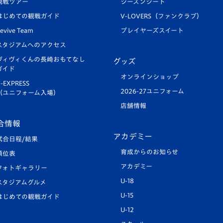
観戦ツアー
シーズンシート
はじめての観戦ガイド
V-LOVERS（ファンクラブ）
evive Team
プレイヤーズスイート
スタジアムへのアクセス
ヴィヴィくんの長崎おもてなし
グッズ
ガイド
オンラインショップ
-EXPRESS
2026-27ユニフォーム
（ユニフォーム入場）
店舗情報
合情報
アカデミー
試合日程/結果
育成からのお知らせ
順位表
アカデミー
フォトギャラリー
U-18
スタジアムグルメ
U-15
はじめての観戦ガイド
U-12