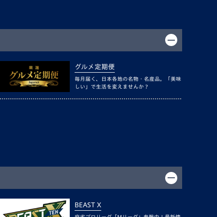
グルメ定期便
毎月届く、日本各地の名物・名産品。「美味
しい」で生活を変えませんか？
BEAST X
麻雀プロリーグ「Mリーグ」参戦中！最新情