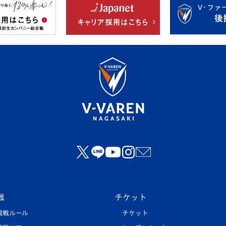
戦
チケット
観戦ルール
チケット