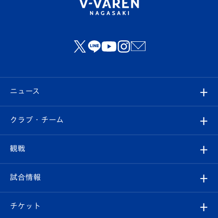
ニュース
すべて
クラブ・チーム
トップチーム
クラブプロフィール
観戦
クラブ
フィロソフィー
観戦ルール
試合情報
試合情報
クラブ概要
観戦ツアー
試合日程/結果
チケット
ファンクラブ