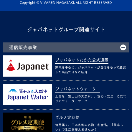
ホームタウン活動
Copyright © V-VAREN NAGASAKI. ALL RIGHT RESERVED.
ジャパネットグループ関連サイト
通信販売事業
ジャパネットたかた公式通販
家電を中心に、ジャパネットが自信をもって厳選
した商品だけをご紹介！
ジャパネットウォーター
上質な「富士山の天然水」。安心・安全、こだわ
りのウォーターサーバー
グルメ定期便
毎月届く、日本各地の名物・名産品。「美味し
い」で生活を変えませんか？