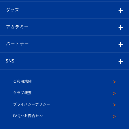
エンブレム紹介
はじめての観戦ガイド
順位表
チケット
グッズ
チケット
選手プロフィール
Revive Team
フォトギャラリー
シーズンシート
オンラインショップ
アカデミー
イベント
スタッフプロフィール
スタジアムへのアクセス
スタジアムグルメ
V-LOVERS（ファンクラブ）
2026-27ユニフォーム
メディア
育成からのお知らせ
パートナー
マスコット紹介
ヴィヴィくんの長崎おもてなしガイド
はじめての観戦ガイド
プレイヤーズスイート
店舗情報
グッズ
アカデミー
チームスケジュール
V-EXPRESS
パートナー企業一覧
SNS
（ユニフォーム入場）
ホームタウン
U-18
クラブハウス（練習場）
パートナー募集
公式Twitter
ご利用規約
アカデミー
U-15
応援メディア
法人限定 VIP BOX
ヴィヴィくんインスタグラム
クラブ概要
スクール
U-12
メディア出演情報
プライバシーポリシー
公式LINE＠
スクール
FAQ〜お問合せ〜
平和祈念活動
Youtube公式チャンネル