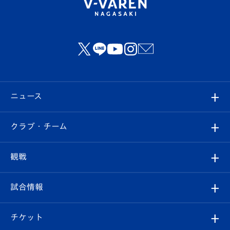
ニュース
すべて
クラブ・チーム
トップチーム
クラブプロフィール
観戦
クラブ
フィロソフィー
観戦ルール
試合情報
試合情報
クラブ概要
観戦ツアー
試合日程/結果
チケット
ファンクラブ