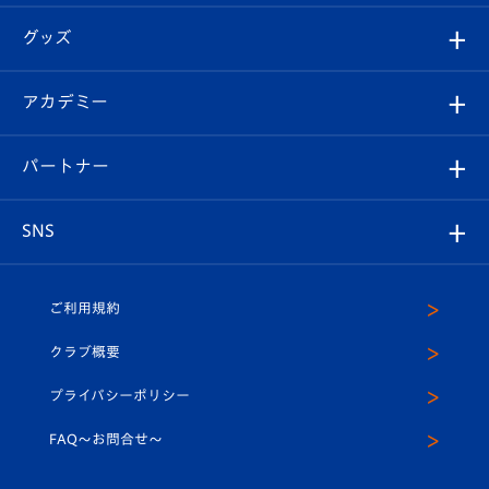
エンブレム紹介
はじめての観戦ガイド
順位表
チケット
グッズ
チケット
選手プロフィール
Revive Team
フォトギャラリー
シーズンシート
オンラインショップ
アカデミー
イベント
スタッフプロフィール
スタジアムへのアクセス
スタジアムグルメ
V-LOVERS（ファンクラブ）
2026-27ユニフォーム
メディア
育成からのお知らせ
パートナー
マスコット紹介
ヴィヴィくんの長崎おもてなしガイド
はじめての観戦ガイド
プレイヤーズスイート
店舗情報
グッズ
アカデミー
チームスケジュール
V-EXPRESS
パートナー企業一覧
SNS
（ユニフォーム入場）
ホームタウン
U-18
クラブハウス（練習場）
パートナー募集
公式Twitter
ご利用規約
アカデミー
U-15
応援メディア
法人限定 VIP BOX
ヴィヴィくんインスタグラム
クラブ概要
スクール
U-12
メディア出演情報
プライバシーポリシー
公式LINE＠
スクール
FAQ〜お問合せ〜
平和祈念活動
Youtube公式チャンネル