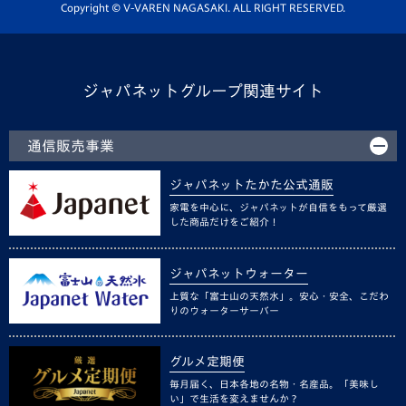
ホームタウン活動
Copyright © V-VAREN NAGASAKI. ALL RIGHT RESERVED.
ジャパネットグループ関連サイト
通信販売事業
ジャパネットたかた公式通販
家電を中心に、ジャパネットが自信をもって厳選
した商品だけをご紹介！
ジャパネットウォーター
上質な「富士山の天然水」。安心・安全、こだわ
りのウォーターサーバー
グルメ定期便
毎月届く、日本各地の名物・名産品。「美味し
い」で生活を変えませんか？