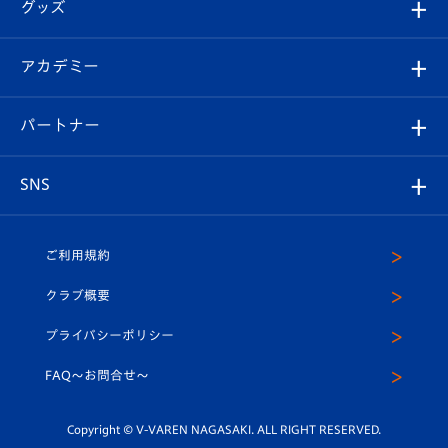
チケット
グッズ
チケット
選手プロフィール
Revive Team
フォトギャラリー
シーズンシート
オンラインショップ
アカデミー
イベント
スタッフプロフィール
スタジアムへのアクセス
スタジアムグルメ
V-LOVERS（ファンクラブ）
2026-27ユニフォーム
メディア
育成からのお知らせ
パートナー
マスコット紹介
ヴィヴィくんの長崎おもてなしガイド
はじめての観戦ガイド
プレイヤーズスイート
店舗情報
グッズ
アカデミー
チームスケジュール
V-EXPRESS
パートナー企業一覧
SNS
（ユニフォーム入場）
ホームタウン
U-18
クラブハウス（練習場）
パートナー募集
公式Twitter
ご利用規約
アカデミー
U-15
応援メディア
法人限定 VIP BOX
ヴィヴィくんインスタグラム
クラブ概要
スクール
U-12
メディア出演情報
プライバシーポリシー
公式LINE＠
スクール
FAQ〜お問合せ〜
平和祈念活動
Youtube公式チャンネル
ホームタウン活動
Copyright © V-VAREN NAGASAKI. ALL RIGHT RESERVED.