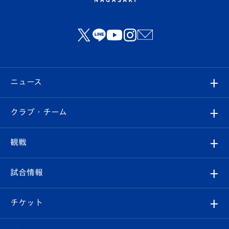
ニュース
すべて
クラブ・チーム
トップチーム
クラブプロフィール
観戦
クラブ
フィロソフィー
観戦ルール
試合情報
試合情報
クラブ概要
観戦ツアー
試合日程/結果
チケット
ファンクラブ
エンブレム紹介
はじめての観戦ガイド
順位表