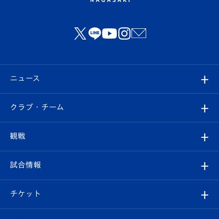
ニュース
すべて
クラブ・チーム
トップチーム
クラブプロフィール
観戦
クラブ
フィロソフィー
観戦ルール
試合情報
試合情報
クラブ概要
観戦ツアー
試合日程/結果
チケット
ファンクラブ
エンブレム紹介
はじめての観戦ガイド
順位表