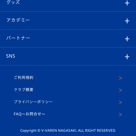
チケット
グッズ
チケット
選手プロフィール
Revive Team
フォトギャラリー
シーズンシート
オンラインショップ
アカデミー
イベント
スタッフプロフィール
スタジアムへのアクセス
スタジアムグルメ
V-LOVERS（ファンクラブ）
2026-27ユニフォーム
メディア
育成からのお知らせ
パートナー
マスコット紹介
ヴィヴィくんの長崎おもてなしガイド
はじめての観戦ガイド
プレイヤーズスイート
店舗情報
グッズ
アカデミー
チームスケジュール
V-EXPRESS
パートナー企業一覧
SNS
（ユニフォーム入場）
ホームタウン
U-18
クラブハウス（練習場）
パートナー募集
公式Twitter
ご利用規約
アカデミー
U-15
応援メディア
法人限定 VIP BOX
ヴィヴィくんインスタグラム
クラブ概要
スクール
U-12
メディア出演情報
プライバシーポリシー
公式LINE＠
スクール
FAQ〜お問合せ〜
平和祈念活動
Youtube公式チャンネル
ホームタウン活動
Copyright © V-VAREN NAGASAKI. ALL RIGHT RESERVED.